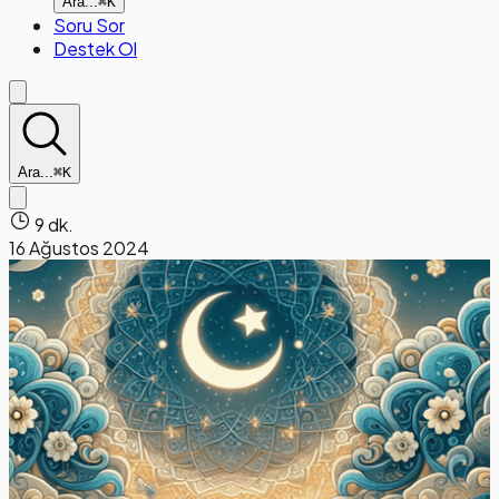
Ara...
⌘K
Soru Sor
Destek Ol
Ara...
⌘K
9 dk.
16 Ağustos 2024