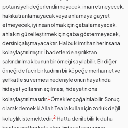
potansiyeli değerlendirmeyecek, iman etmeyecek,
hakikati anlamayacak veya anlamaya gayret
etmeyecek, iyi insan olmak için çabalamayacak,
ahlakını güzelleştirmek için çaba göstermeyecek,
dersini çalışmayacaktır. Halbuki imtihan her insana
kolaylaştırılmıştır. İbadetlerde aşırılıktan
sakındırılmak bunun bir örneği sayılabilir. Bir diğer
örneği de facir bir kadının bir köpeğe merhamet ve
şefkatle su vermesi nedeniyle onun hayatında
hidayet yollarının açılması, hidayetin ona
1
kolaylaştırılmasıdır.
Örnekler çoğaltılabilir. Sonuç
olarak demek ki Allah Teala kulları için zorluk değil
2
kolaylık istemektedir.
Hatta denilebilir ki daha
baştan şartları kötü olan, hidayet için uygun