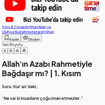
Soru & Cevap
İmtihan
Allah ve
Uluhiyet
kul
rahmet
azap
imtihan
Kaydet
Okudum
Yazı Boyutu:
A
A
A
A
Allah'ın Azabı Rahmetiyle
Bağdaşır mı? | 1. Kısım
Soru: Kur'an'daki;
“
Ne var ki insanların çoğu iman etmezler.”