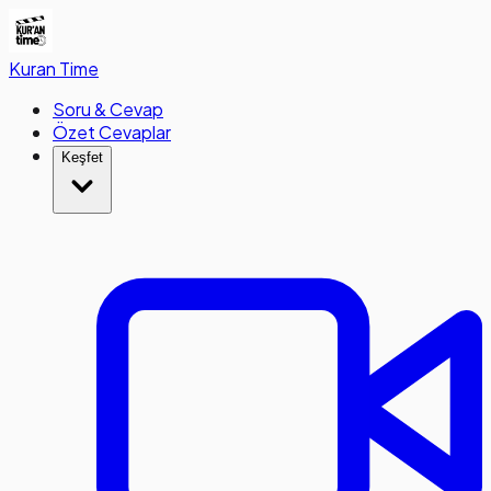
Kuran
Time
Soru & Cevap
Özet Cevaplar
Keşfet