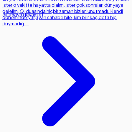
İster o vakitte hayatta olalım, ister çok sonraları dünyaya
gelelim, O, duasında hiçbir zaman bizleri unutmadı. Kendi
okumaya devam et
döneminde yaşayan sahabe bile, kim bilir kaç defa hiç
duymadığ...