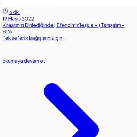
6 dk.
19 Mayıs 2022
Kıraatınızı Dinlediğinde | Efendimiz'le (s.a.v.) Tanışalım -
B26
Tek seferlik bağışlarınız için:
okumaya devam et