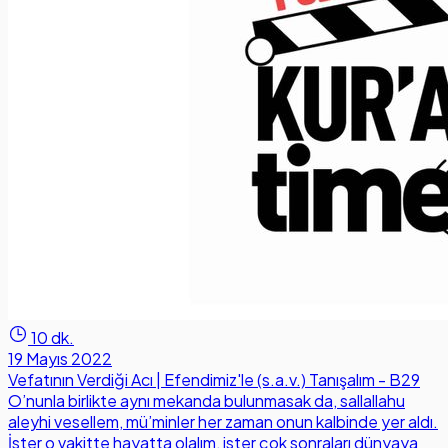
10 dk.
19 Mayıs 2022
Vefatının Verdiği Acı | Efendimiz'le (s.a.v.) Tanışalım - B29
O’nunla birlikte aynı mekanda bulunmasak da, sallallahu
aleyhi vesellem, mü’minler her zaman onun kalbinde yer aldı.
İster o vakitte hayatta olalım, ister çok sonraları dünyaya