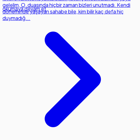
gelelim, O, duasında hiçbir zaman bizleri unutmadı. Kendi
okumaya devam et
döneminde yaşayan sahabe bile, kim bilir kaç defa hiç
duymadığ...