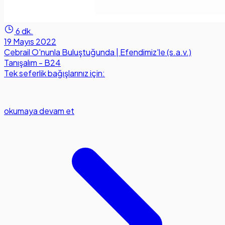
6 dk.
19 Mayıs 2022
Cebrail O'nunla Buluştuğunda | Efendimiz'le (s.a.v.)
Tanışalım - B24
Tek seferlik bağışlarınız için:
okumaya devam et