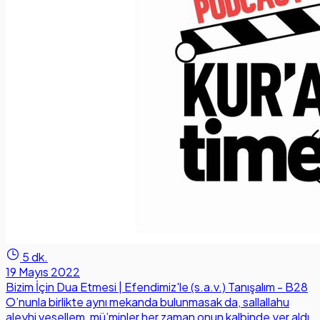
5 dk.
19 Mayıs 2022
Bizim İçin Dua Etmesi | Efendimiz'le (s.a.v.) Tanışalım - B28
O’nunla birlikte aynı mekanda bulunmasak da, sallallahu
aleyhi vesellem, mü’minler her zaman onun kalbinde yer aldı.