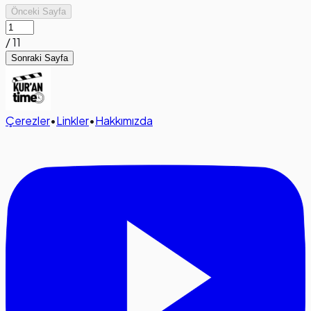
Önceki Sayfa
/
11
Sonraki Sayfa
Çerezler
•
Linkler
•
Hakkımızda