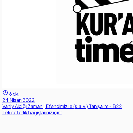
6 dk.
24 Nisan 2022
Vahiy Aldığı Zaman | Efendimiz'le (s.a.v.) Tanışalım - B22
Tek seferlik bağışlarınız için: