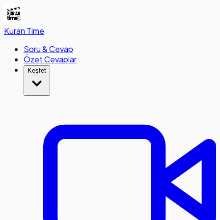
Kuran
Time
Soru & Cevap
Özet Cevaplar
Keşfet