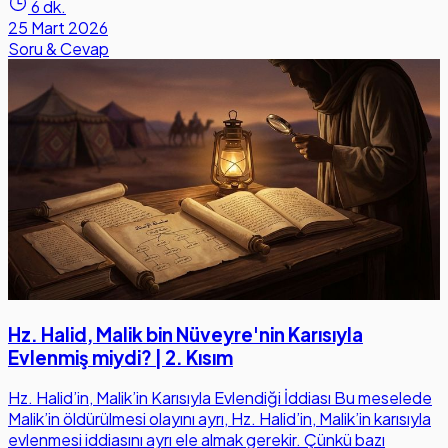
6 dk.
25 Mart 2026
Soru & Cevap
Hz. Halid, Malik bin Nüveyre'nin Karısıyla
Evlenmiş miydi? | 2. Kısım
Hz. Halid’in, Malik’in Karısıyla Evlendiği İddiası Bu meselede
Malik’in öldürülmesi olayını ayrı, Hz. Halid’in, Malik’in karısıyla
evlenmesi iddiasını ayrı ele almak gerekir. Çünkü bazı