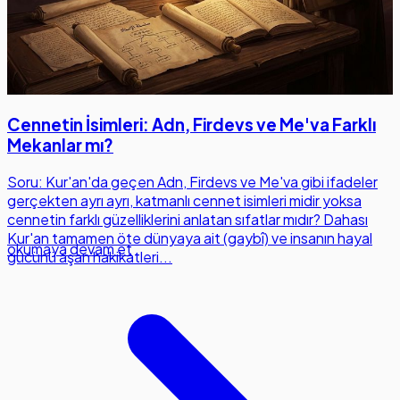
Cennetin İsimleri: Adn, Firdevs ve Me'va Farklı
Mekanlar mı?
Soru: Kur'an'da geçen Adn, Firdevs ve Me'va gibi ifadeler
gerçekten ayrı ayrı, katmanlı cennet isimleri midir yoksa
cennetin farklı güzelliklerini anlatan sıfatlar mıdır? Dahası
Kur'an tamamen öte dünyaya ait (gaybî) ve insanın hayal
okumaya devam et
gücünü aşan hakikatleri...