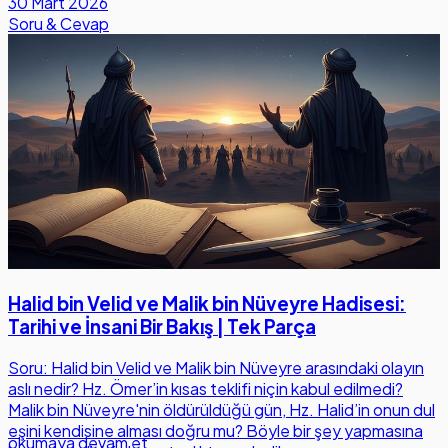
30 Mart 2026
Soru & Cevap
Halid bin Velid ve Malik bin Nüveyre Hadisesi:
Tarihi ve İnsani Bir Bakış | Tek Parça
Soru: Halid bin Velid ve Malik bin Nüveyre arasındaki olayın
aslı nedir? Hz. Ömer’in kısas teklifi niçin kabul edilmedi?
Malik bin Nüveyre'nin öldürüldüğü gün, Hz. Halid’in onun dul
eşini kendisine alması doğru mu? Böyle bir şey yapmasına
okumaya devam et