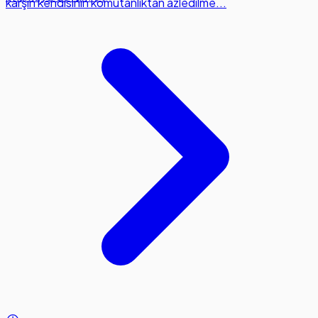
karşın kendisinin komutanlıktan azledilme...