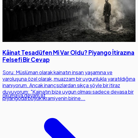
Kâinat Tesadüfen Mi Var Oldu? Piyango İtirazına
Felsefi Bir Cevap
Soru: Müslüman olarak kainatın insan yaşamına ve
varoluşuna özel olarak, muazzam bir uygunlukla yaratıldığına
inanıyorum. Ancak inançsızlardan sıkça şöyle bir itiraz
duyuyorum: "Kainatın bize uygun olması sadece devasa bir
okumaya devam et
piyangoda büyük ikramiyenin birine...