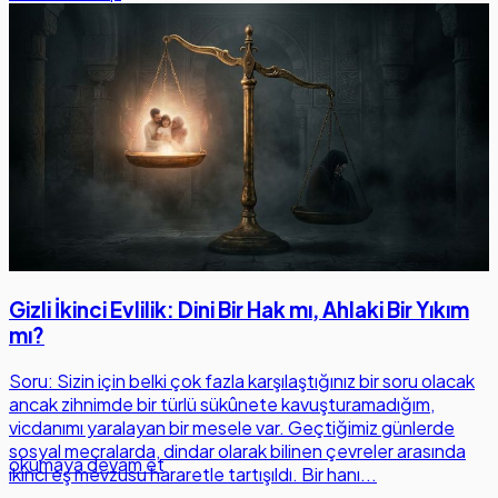
Gizli İkinci Evlilik: Dini Bir Hak mı, Ahlaki Bir Yıkım
mı?
Soru: Sizin için belki çok fazla karşılaştığınız bir soru olacak
ancak zihnimde bir türlü sükûnete kavuşturamadığım,
vicdanımı yaralayan bir mesele var. Geçtiğimiz günlerde
sosyal mecralarda, dindar olarak bilinen çevreler arasında
okumaya devam et
ikinci eş mevzusu hararetle tartışıldı. Bir hanı...