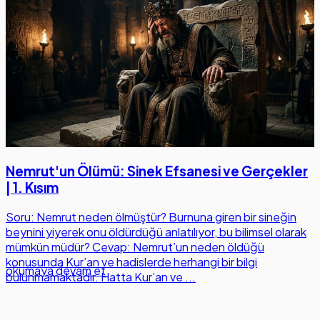
Nemrut'un Ölümü: Sinek Efsanesi ve Gerçekler
| 1. Kısım
Soru: Nemrut neden ölmüştür? Burnuna giren bir sineğin
beynini yiyerek onu öldürdüğü anlatılıyor, bu bilimsel olarak
mümkün müdür? Cevap: Nemrut’un neden öldüğü
konusunda Kur’an ve hadislerde herhangi bir bilgi
okumaya devam et
bulunmamaktadır. Hatta Kur’an ve ...