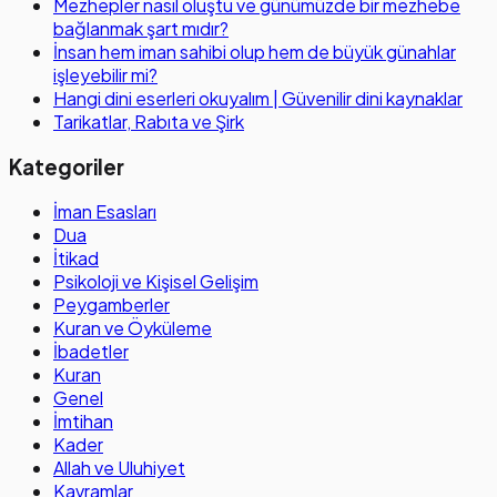
Mezhepler nasıl oluştu ve günümüzde bir mezhebe
bağlanmak şart mıdır?
İnsan hem iman sahibi olup hem de büyük günahlar
işleyebilir mi?
Hangi dini eserleri okuyalım | Güvenilir dini kaynaklar
Tarikatlar, Rabıta ve Şirk
Kategoriler
İman Esasları
Dua
İtikad
Psikoloji ve Kişisel Gelişim
Peygamberler
Kuran ve Öyküleme
İbadetler
Kuran
Genel
İmtihan
Kader
Allah ve Uluhiyet
Kavramlar