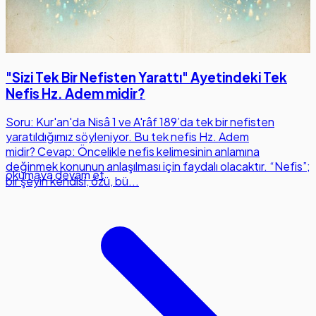
"Sizi Tek Bir Nefisten Yarattı" Ayetindeki Tek
Nefis Hz. Adem midir?
Soru: Kur'an'da Nisâ 1 ve A'râf 189’da tek bir nefisten
yaratıldığımız söyleniyor. Bu tek nefis Hz. Adem
midir? Cevap: Öncelikle nefis kelimesinin anlamına
değinmek konunun anlaşılması için faydalı olacaktır. “Nefis”;
okumaya devam et
bir şeyin kendisi, özü, bü...