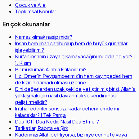
Çocuk ve Aile
Toplumsal Konular
En çok okunanlar
Namaz kılmak nasip midir?
İnsan hem iman sahibi olup hem de büyük günahlar
işleyebilir mi?
Kur'an insanın uzaya çıkamayacağını mı iddia ediyor? |
1. Kısım
Bir müslüman Allah'a kırılabilir mi?
Hz. Ömer'in Peygamberimiz'in hem kayınpederi hem
de kızının damadı olması üzerine
Dini değerlerden uzak şekilde yetiştirilmiş birisi, Allah'a
yaklaşmak için nasıl davranmalı ve kendini nasıl
geliştirmelidir?
İntihar edenler sonsuza kadar cehennemde mi
kalacaklar? | Tek Parça
Dua 101 | Dua Nedir, Nasıl Dua Etmeli?
Tarikatlar, Rabıta ve Şirk
Kaderimizi Allah belirliyorsa, biz niye cennete veya