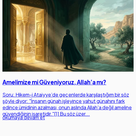
Amelimize mi Güveniyoruz, Allah’a mı?
Soru: Hikem-i Ataiyye’de geçenlerde karşılaştığım bir söz
şöyle diyor: "İnsanın günah işleyince yahut günahını fark
edince ümidinin azalması, onun aslında Allah'a değil ameline
güvendiğinin işaretidir."[1] Bu söz üzer...
okumaya devam et