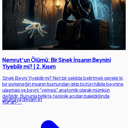
Nemrut'un Ölümü: Bir Sinek İnsanın Beynini
Yiyebilir mi? | 2. Kısım
Sinek Beyni Yiyebilir mi? Net bir şekilde belirtmek gerekir ki;
bir sivrisineğin insanın burnundan girip bütün hâlde beynine
ulaşması ve beyni "yemesi" anatomik olarak mümkün
değildir. Bununla birlikte teolojik açıdan bakıldığında
okumaya devam et
Kur’an-...