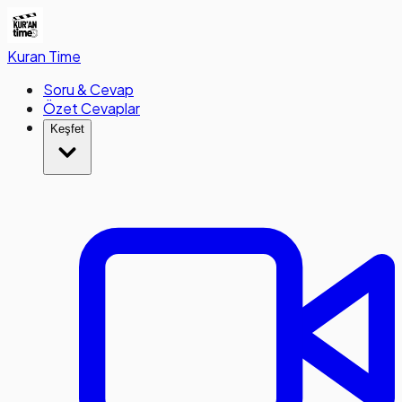
Kuran
Time
Soru & Cevap
Özet Cevaplar
Keşfet