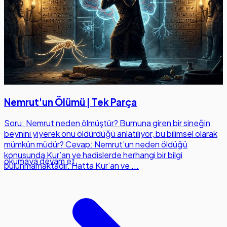
Nemrut'un Ölümü | Tek Parça
Soru: Nemrut neden ölmüştür? Burnuna giren bir sineğin
beynini yiyerek onu öldürdüğü anlatılıyor, bu bilimsel olarak
mümkün müdür? Cevap: Nemrut’un neden öldüğü
konusunda Kur’an ve hadislerde herhangi bir bilgi
okumaya devam et
bulunmamaktadır. Hatta Kur’an ve ...