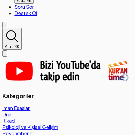
Ara...
⌘K
Soru Sor
Destek Ol
Ara...
⌘K
Kategoriler
İman Esasları
Dua
İtikad
Psikoloji ve Kişisel Gelişim
Peygamberler