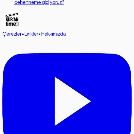
cehenneme gidiyoruz?
Çerezler
•
Linkler
•
Hakkımızda