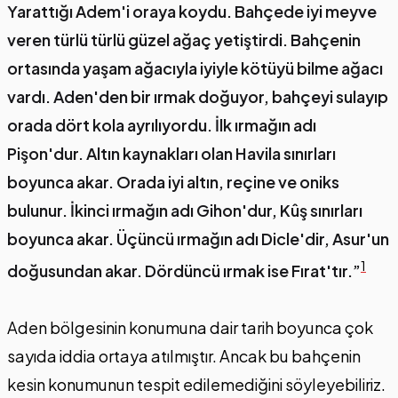
Yarattığı Adem'i oraya koydu. Bahçede iyi meyve
veren türlü türlü güzel ağaç yetiştirdi. Bahçenin
ortasında yaşam ağacıyla iyiyle kötüyü bilme ağacı
vardı. Aden'den bir ırmak doğuyor, bahçeyi sulayıp
orada dört kola ayrılıyordu. İlk ırmağın adı
Pişon'dur. Altın kaynakları olan Havila sınırları
boyunca akar. Orada iyi altın, reçine ve oniks
bulunur. İkinci ırmağın adı Gihon'dur, Kûş sınırları
boyunca akar. Üçüncü ırmağın adı Dicle'dir, Asur'un
1
doğusundan akar. Dördüncü ırmak ise Fırat'tır.”
Aden bölgesinin konumuna dair tarih boyunca çok
sayıda iddia ortaya atılmıştır. Ancak bu bahçenin
kesin konumunun tespit edilemediğini söyleyebiliriz.