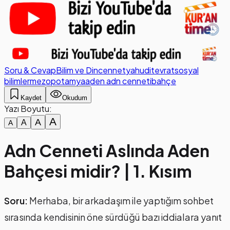
Soru & Cevap
Bilim ve Din
cennet
yahudi
tevrat
sosyal
bilimler
mezopotamya
aden
adn cenneti
bahçe
Kaydet
Okudum
Yazı Boyutu:
A
A
A
A
Adn Cenneti Aslında Aden
Bahçesi midir? | 1. Kısım
Soru:
Merhaba, bir arkadaşım ile yaptığım sohbet
sırasında kendisinin öne sürdüğü bazı iddialara yanıt