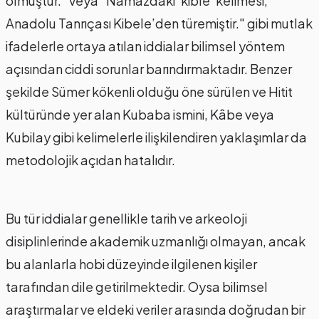
olmuştur." veya "Namazdaki 'kıble' kelimesi,
Anadolu Tanrıçası Kibele’den türemiştir." gibi mutlak
ifadelerle ortaya atılan iddialar bilimsel yöntem
açısından ciddi sorunlar barındırmaktadır. Benzer
şekilde Sümer kökenli olduğu öne sürülen ve Hitit
kültüründe yer alan Kubaba ismini, Kâbe veya
Kubilay gibi kelimelerle ilişkilendiren yaklaşımlar da
metodolojik açıdan hatalıdır.
Bu tür iddialar genellikle tarih ve arkeoloji
disiplinlerinde akademik uzmanlığı olmayan, ancak
bu alanlarla hobi düzeyinde ilgilenen kişiler
tarafından dile getirilmektedir. Oysa bilimsel
araştırmalar ve eldeki veriler arasında doğrudan bir