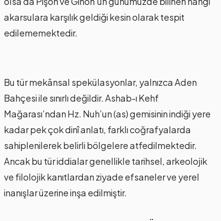
olsa da Pişon ve Gihon’un günümüzde bilinen hangi
akarsulara karşılık geldiği kesin olarak tespit
edilememektedir.
Bu tür mekânsal spekülasyonlar, yalnızca Aden
Bahçesi ile sınırlı değildir. Ashab-ı Kehf
Mağarası’ndan Hz. Nuh’un (as) gemisinin indiği yere
kadar pek çok dinî anlatı, farklı coğrafyalarda
sahiplenilerek belirli bölgelere atfedilmektedir.
Ancak bu tür iddialar genellikle tarihsel, arkeolojik
ve filolojik kanıtlardan ziyade efsaneler ve yerel
inanışlar üzerine inşa edilmiştir.