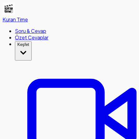
Kuran
Time
Soru & Cevap
Özet Cevaplar
Keşfet