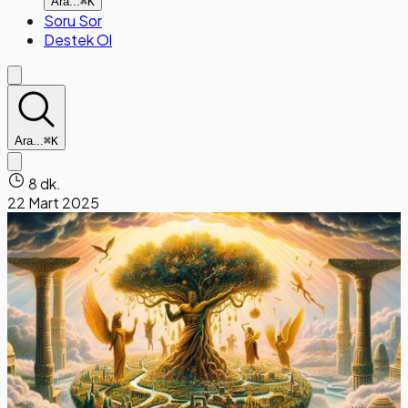
Ara...
⌘K
Soru Sor
Destek Ol
Ara...
⌘K
8 dk.
22 Mart 2025