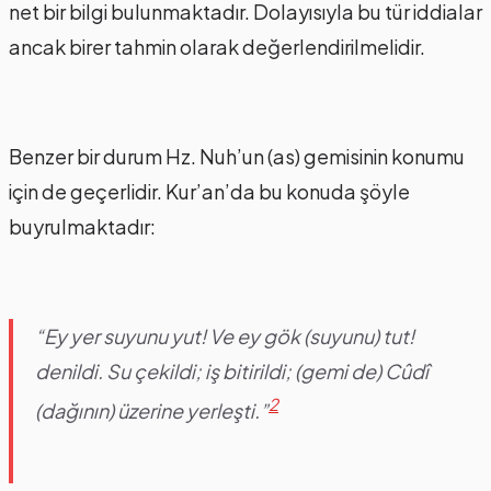
net bir bilgi bulunmaktadır. Dolayısıyla bu tür iddialar
ancak birer tahmin olarak değerlendirilmelidir.
Benzer bir durum Hz. Nuh’un (as) gemisinin konumu
için de geçerlidir. Kur’an’da bu konuda şöyle
buyrulmaktadır:
“Ey yer suyunu yut! Ve ey gök (suyunu) tut!
denildi. Su çekildi; iş bitirildi; (gemi de) Cûdî
2
(dağının) üzerine yerleşti.”