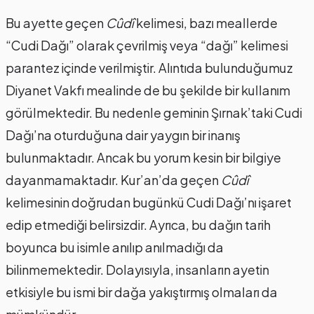
Bu ayette geçen
Cûdî
kelimesi, bazı meallerde
“Cudi Dağı” olarak çevrilmiş veya “dağı” kelimesi
parantez içinde verilmiştir. Alıntıda bulunduğumuz
Diyanet Vakfı mealinde de bu şekilde bir kullanım
görülmektedir. Bu nedenle geminin Şırnak’taki Cudi
Dağı’na oturduğuna dair yaygın bir inanış
bulunmaktadır. Ancak bu yorum kesin bir bilgiye
dayanmamaktadır. Kur’an’da geçen
Cûdî
kelimesinin doğrudan bugünkü Cudi Dağı’nı işaret
edip etmediği belirsizdir. Ayrıca, bu dağın tarih
boyunca bu isimle anılıp anılmadığı da
bilinmemektedir. Dolayısıyla, insanların ayetin
etkisiyle bu ismi bir dağa yakıştırmış olmaları da