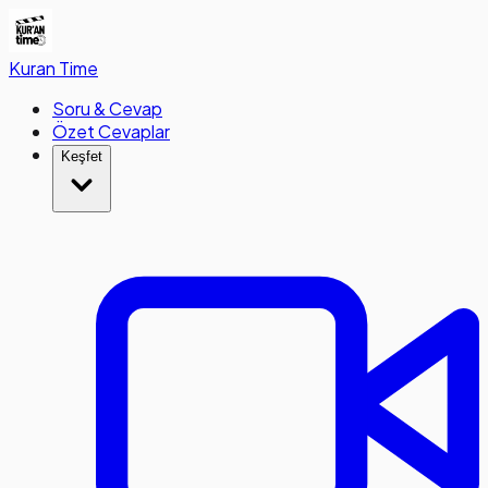
Kuran
Time
Soru & Cevap
Özet Cevaplar
Keşfet