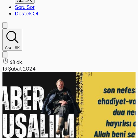
Ara...
⌘K
Soru Sor
Destek Ol
Ara...
⌘K
68 dk.
13 Şubat 2024