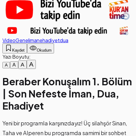
Video
Genel
iman
ehadiyet
dua
Kaydet
Okudum
Yazı Boyutu:
A
A
A
A
Beraber Konuşalım 1. Bölüm
| Son Nefeste İman, Dua,
Ehadiyet
Yeni bir programla karşınızdayız! Üç silahşör Sinan,
Taha ve Alperen bu programda samimi bir sohbet