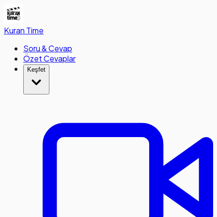
Kuran
Time
Soru & Cevap
Özet Cevaplar
Keşfet