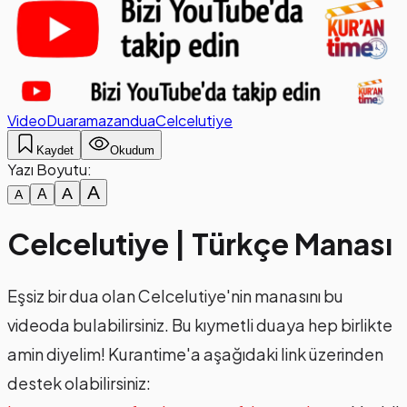
Video
Dua
ramazan
dua
Celcelutiye
Kaydet
Okudum
Yazı Boyutu:
A
A
A
A
Celcelutiye | Türkçe Manası
Eşsiz bir dua olan Celcelutiye'nin manasını bu
videoda bulabilirsiniz. Bu kıymetli duaya hep birlikte
amin diyelim! Kurantime'a aşağıdaki link üzerinden
destek olabilirsiniz: