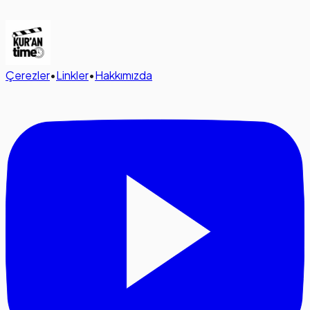
Çerezler
•
Linkler
•
Hakkımızda