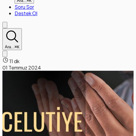
Ara...
⌘K
Soru Sor
Destek Ol
Ara...
⌘K
11 dk
01 Temmuz 2024