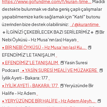
https://www.gofundme.com/f/kuran-time...
Maddi
destekte bulunmak ve daha geniş çaplı çalışmalar
yapabilmemize katkı sağlamak için "Katıl" butonu
üzerinden bize destek olabilirsiniz:
/ @kurantime
🔹İLGİNİZİ ÇEKEBİLECEK BAZI SERİLERİMİZ🔹 📕Bir
Nebi Öyküsü - Hz Musa'nın (as) Hayatı
• BİR NEBİ ÖYKÜSÜ - Hz Musa'nın (as) Ku...
📕
EFENDİMİZ'LE TANIŞALIM
• EFENDİMİZ'LE TANIŞALIM
📕Yasin Suresi
Podcast
• YASİN SURESİ MEALİ VE MÜZAKERE
📕
İyilik Ayeti - Bakara: 177
• İYİLİK AYETİ - BAKARA: 177
📕Yeryüzünde Bir
Halife - Hz Adem
• YERYÜZÜNDE BİR HALİFE - Hz Adem Aleyh...
📕