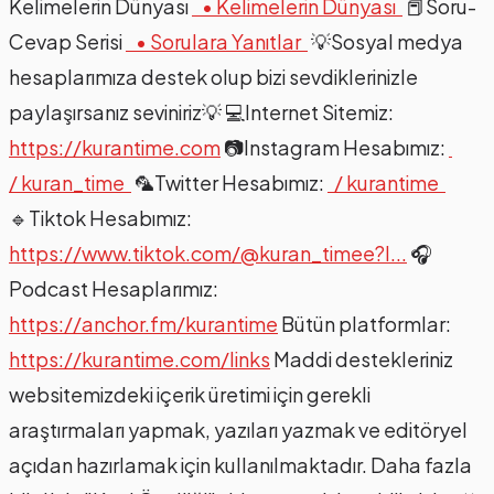
Kelimelerin Dünyası
• Kelimelerin Dünyası
📕Soru-
Cevap Serisi
• Sorulara Yanıtlar
💡Sosyal medya
hesaplarımıza destek olup bizi sevdiklerinizle
paylaşırsanız seviniriz💡 💻Internet Sitemiz:
https://kurantime.com
📷Instagram Hesabımız:
/ kuran_time
🦜Twitter Hesabımız:
/ kurantime
🔹Tiktok Hesabımız:
https://www.tiktok.com/@kuran_timee?l...
🎧
Podcast Hesaplarımız:
https://anchor.fm/kurantime
Bütün platformlar:
https://kurantime.com/links
Maddi destekleriniz
websitemizdeki içerik üretimi için gerekli
araştırmaları yapmak, yazıları yazmak ve editöryel
açıdan hazırlamak için kullanılmaktadır. Daha fazla