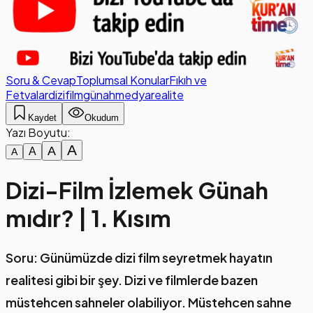
Soru & Cevap
Toplumsal Konular
Fıkıh ve
Fetvalar
dizi
film
günah
medya
realite
Kaydet
Okudum
Yazı Boyutu:
A
A
A
A
Dizi-Film İzlemek Günah
mıdır? | 1. Kısım
Soru: Günümüzde dizi film seyretmek hayatın
realitesi gibi bir şey. Dizi ve filmlerde bazen
müstehcen sahneler olabiliyor. Müstehcen sahne