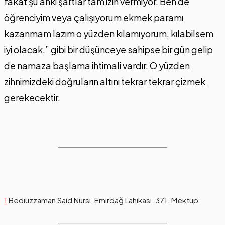
fakat şu anki şartlar tam izin vermiyor. Ben de
öğrenciyim veya çalışıyorum ekmek paramı
kazanmam lazım o yüzden kılamıyorum, kılabilsem
iyi olacak.” gibi bir düşünceye sahipse bir gün gelip
de namaza başlama ihtimali vardır. O yüzden
zihnimizdeki doğruların altını tekrar tekrar çizmek
gerekecektir.
1
Bediüzzaman Said Nursi, Emirdağ Lahikası, 371. Mektup