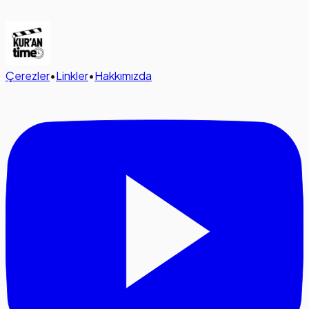
Çerezler
•
Linkler
•
Hakkımızda