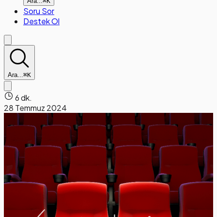
Ara...
⌘K
Soru Sor
Destek Ol
Ara...
⌘K
6 dk.
28 Temmuz 2024