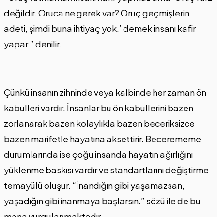
değildir. Oruca ne gerek var? Oruç geçmişlerin
adeti, şimdi buna ihtiyaç yok.’ demek insanı kafir
yapar.” denilir.
Çünkü insanın zihninde veya kalbinde her zaman ön
kabulleri vardır. İnsanlar bu ön kabullerini bazen
zorlanarak bazen kolaylıkla bazen beceriksizce
bazen marifetle hayatına aksettirir. Becerememe
durumlarında ise çoğu insanda hayatın ağırlığını
yüklenme baskısı vardır ve standartlarını değiştirme
temayülü oluşur. “İnandığın gibi yaşamazsan,
yaşadığın gibi inanmaya başlarsın.” sözü ile de bu
mana vurgulanmaktadır.