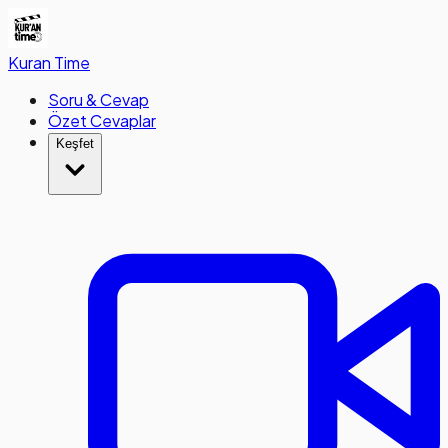
Kuran
Time
Soru & Cevap
Özet Cevaplar
Keşfet