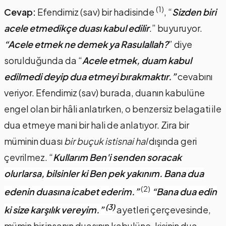
(1)
Cevap:
Efendimiz (sav) bir hadisinde
, “
Sizden biri
acele etmedikçe duası kabul edilir
.” buyuruyor.
“Acele etmek ne demek ya Rasulallah?
” diye
sorulduğunda da “
Acele etmek, duam kabul
edilmedi deyip dua etmeyi bırakmaktır.”
cevabını
veriyor. Efendimiz (sav) burada, duanın kabulüne
engel olan bir hâli anlatırken, o benzersiz belagati ile
dua etmeye mani bir hali de anlatıyor. Zira bir
müminin duası
bir buçuk istisnai hal
dışında geri
çevrilmez. “
Kullarım Ben'i senden soracak
olurlarsa, bilsinler ki Ben pek yakınım. Bana dua
(2)
edenin duasına icabet ederim.”
“Bana dua edin
(3)
ki size karşılık vereyim.”
ayetleri çerçevesinde,
mümin bir insanın duasının kabulüne, kişinin dua