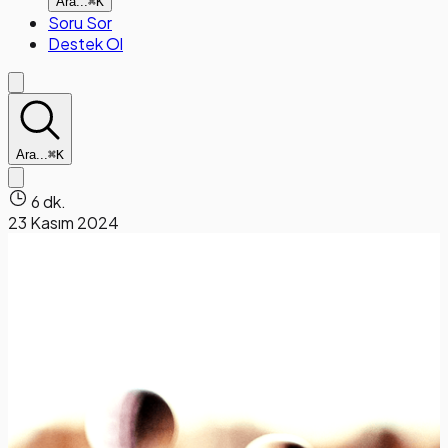
Ara...
⌘K
Soru Sor
Destek Ol
Ara...
⌘K
6 dk.
23 Kasım 2024