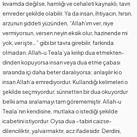
kıvamda değilse, hamlığı ve cehaleti kaynaklı, tavrı
emreder şekilde olabilir. Ya da insan, ihtiyacın, hırsın,
arzunun şiddeti yüzünden, “Allah’ım ver, niye
vermiyorsun, versen neyin eksik olur, hazinende mi
yok, ver işte…” gibi bir tavra girebilir, farkında
olmadan. Allah-u Teala’ya kırılıp dua etmekten-
dinden kopuyorsa insan veya dua etme çabası
sırasında içi daha beter daralıyorsa; anlaşılır ki o
insan Allah’a emrediyordur. Kullandığı kelimeleri o
şekilde seçmiyordur, sünnetten bir dua okuyordur
belki ama sıralamayı tam görememiştir. Allah-u
Teala’nın kendisine, mutlaka o istediği şekilde
icabetini istiyordur. Oysa dua –tabiri caizse-
dilenciliktir, yalvarmaktır, acz ifadesidir. Derdini,