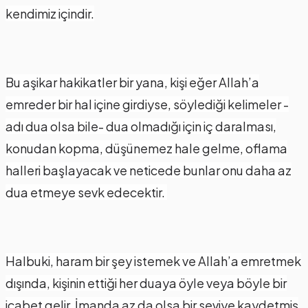
kendimiz içindir.
Bu aşikar hakikatler bir yana, kişi eğer Allah’a
emreder bir hal içine girdiyse, söylediği kelimeler -
adı dua olsa bile- dua olmadığı için iç daralması,
konudan kopma, düşünemez hale gelme, oflama
halleri başlayacak ve neticede bunlar onu daha az
dua etmeye sevk edecektir.
Halbuki, haram bir şey istemek ve Allah’a emretmek
dışında, kişinin ettiği her duaya öyle veya böyle bir
icabet gelir. İmanda az da olsa bir seviye kaydetmiş