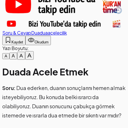
Soru & Cevap
Dua
dua
acelecilik
Kaydet
Okudum
Yazı Boyutu:
A
A
A
A
Duada Acele Etmek
Soru:
Dua ederken, duanın sonuçlarını hemen almak
isteyebiliyoruz. Bu konuda belki ısrarcı da
olabiliyoruz. Duanın sonucunu çabukça görmek
istemede ve ısrarla dua etmede bir sıkıntı var mıdır?