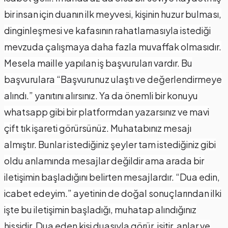
bir insan için duanın ilk meyvesi, kişinin huzur bulması,
dinginleşmesi ve kafasının rahatlamasıyla istediği
mevzuda çalışmaya daha fazla muvaffak olmasıdır.
Mesela maille yapılan iş başvuruları vardır. Bu
başvurulara “Başvurunuz ulaştı ve değerlendirmeye
alındı.” yanıtını alırsınız. Ya da önemli bir konuyu
whatsapp gibi bir platformdan yazarsınız ve mavi
çift tık işareti görürsünüz. Muhatabınız mesajı
almıştır. Bunlar istediğiniz şeyler tam istediğiniz gibi
oldu anlamında mesajlar değildir ama arada bir
iletişimin başladığını belirten mesajlardır. “Dua edin,
icabet edeyim.” ayetinin de doğal sonuçlarından ilki
işte bu iletişimin başladığı, muhatap alındığınız
hissidir. Dua eden kişi duasıyla görür, işitir, anlar ve