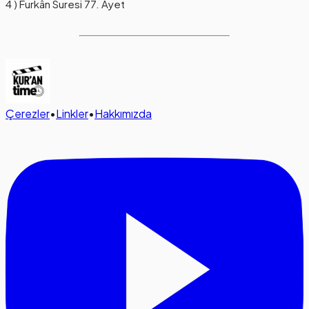
4 ) Furkân Suresi 77. Ayet
Çerezler
•
Linkler
•
Hakkımızda