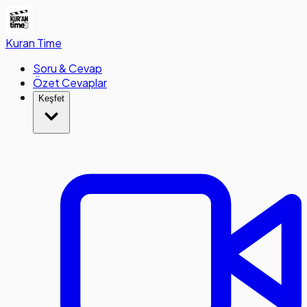
Kuran
Time
Soru & Cevap
Özet Cevaplar
Keşfet