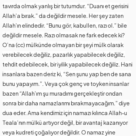
tavırda olmak yanlış bir tutumdur. “Duanı et gerisini
Allah’a bırak.” da değildir mesele. Her şey zaten
Allah’ın elindedir. “Bunu gör, kabullen, razı ol.” bile
değildir mesele. Razı olmasak ne fark edecek ki?
O’na (cc) mülkünde olmayan bir şeyi mülk olarak
verebilecek değiliz, pazarlık yapabilecek değiliz,
tehdit edebilecek, bir iyilik yapabilecek değiliz. Hani
insanlara bazen deriz ki, “Sen şunu yap ben de sana
bunu yapayım.”. Veya çok genç ve toyken insanlar
bazen “Allah’ım şu muradımı gerçekleştir ondan
sonra bir daha namazlarımı bırakmayacağım.” diye
dua eder. Ama kendimiz için namazı kılınca Allah-u
Teala’nın mülkü artıyor değil, bir avantaj kazanıyor
veya kudreti çoğalıyor değildir. O namaz yine