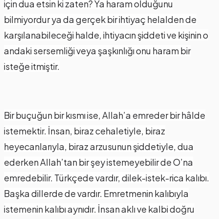
için dua etsin ki zaten? Ya haram olduğunu
bilmiyordur ya da gerçek bir ihtiyaç helalden de
karşılanabileceği halde, ihtiyacın şiddeti ve kişinin o
andaki sersemliği veya şaşkınlığı onu haram bir
isteğe itmiştir.
Bir buçuğun bir kısmı ise, Allah’a emreder bir hâlde
istemektir. İnsan, biraz cehaletiyle, biraz
heyecanlarıyla, biraz arzusunun şiddetiyle, dua
ederken Allah’tan bir şey istemeyebilir de O’na
emredebilir. Türkçede vardır, dilek-istek-rica kalıbı.
Başka dillerde de vardır. Emretmenin kalıbıyla
istemenin kalıbı aynıdır. İnsan aklı ve kalbi doğru