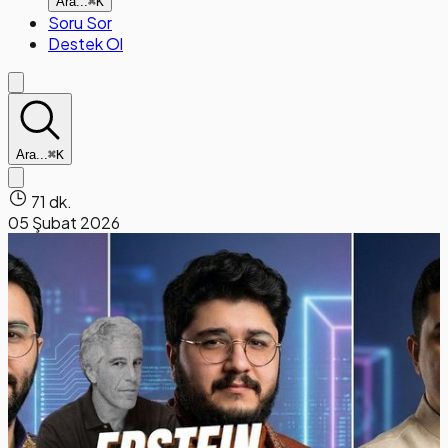
Ara...
⌘K
Soru Sor
Destek Ol
Ara...
⌘K
71 dk.
05 Şubat 2026