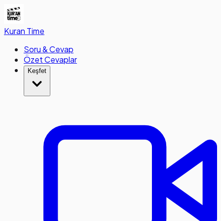
Kuran
Time
Soru & Cevap
Özet Cevaplar
Keşfet