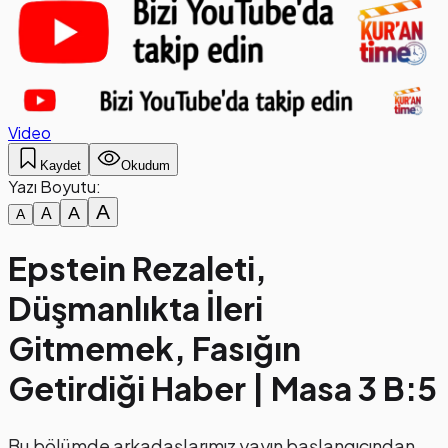
Video
Kaydet
Okudum
Yazı Boyutu:
A
A
A
A
Epstein Rezaleti,
Düşmanlıkta İleri
Gitmemek, Fasığın
Getirdiği Haber | Masa 3 B:5
Bu bölümde arkadaşlarımız yayın başlangıcından