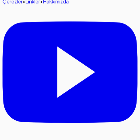
Çerezler
•
Linkler
•
Hakkımızda