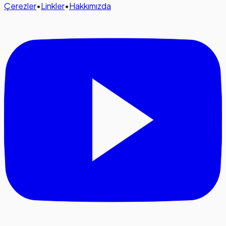
Çerezler
•
Linkler
•
Hakkımızda