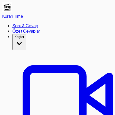
Kuran
Time
Soru & Cevap
Özet Cevaplar
Keşfet