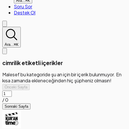
Ara...
⌘K
Soru Sor
Destek Ol
Ara...
⌘K
cimrilik etiketli içerikler
Malesef bu kategoride şu an için bir içerik bulunmuyor. En
kısa zamanda ekleneceğinden hiç şüpheniz olmasın!
Önceki Sayfa
/
0
Sonraki Sayfa