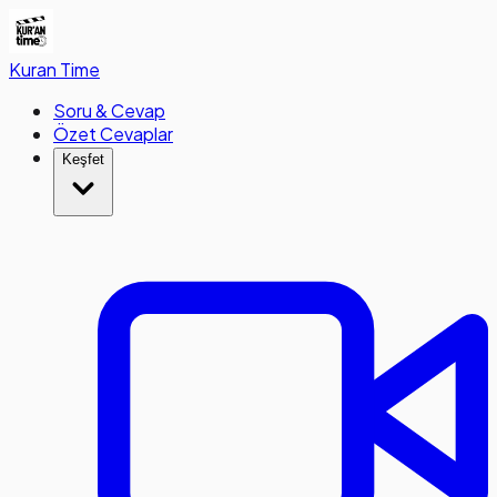
Kuran
Time
Soru & Cevap
Özet Cevaplar
Keşfet