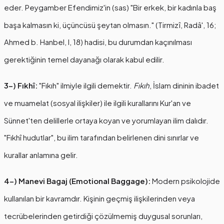
eder. Peygamber Efendimiz'in (sas) "Bir erkek, bir kadınla baş
başa kalmasın ki, üçüncüsü şeytan olmasın." (Tirmizî, Radâ', 16;
Ahmed b. Hanbel, I, 18) hadisi, bu durumdan kaçınılması
gerektiğinin temel dayanağı olarak kabul edilir.
3-) Fıkhî:
"Fıkıh" ilmiyle ilgili demektir.
Fıkıh
, İslam dininin ibadet
ve muamelat (sosyal ilişkiler) ile ilgili kurallarını Kur'an ve
Sünnet'ten delillerle ortaya koyan ve yorumlayan ilim dalıdır.
"Fıkhî hudutlar", bu ilim tarafından belirlenen dini sınırlar ve
kurallar anlamına gelir.
4-) Manevi Bagaj (Emotional Baggage):
Modern psikolojide
kullanılan bir kavramdır. Kişinin geçmiş ilişkilerinden veya
tecrübelerinden getirdiği çözülmemiş duygusal sorunları,