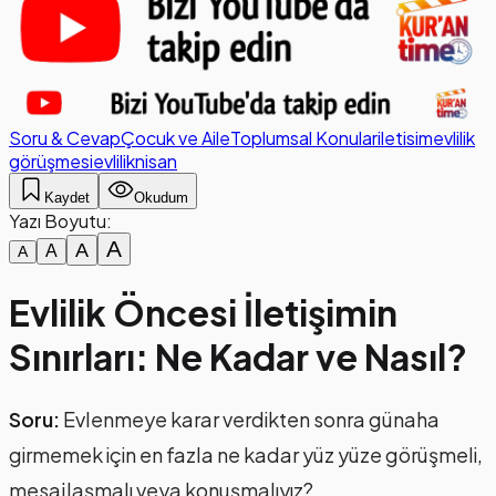
Soru & Cevap
Çocuk ve Aile
Toplumsal Konular
iletisim
evlilik
görüşmesi
evlilik
nisan
Kaydet
Okudum
Yazı Boyutu:
A
A
A
A
Evlilik Öncesi İletişimin
Sınırları: Ne Kadar ve Nasıl?
Soru:
Evlenmeye karar verdikten sonra günaha
girmemek için en fazla ne kadar yüz yüze görüşmeli,
mesajlaşmalı veya konuşmalıyız?