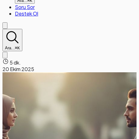
Ara...
⌘K
Soru Sor
Destek Ol
Ara...
⌘K
5 dk.
20 Ekim 2025