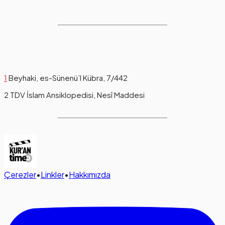
1
Beyhaki, es-Sünenü’l Kübra, 7/442
2 TDV İslam Ansiklopedisi, Nesî Maddesi
Çerezler
•
Linkler
•
Hakkımızda