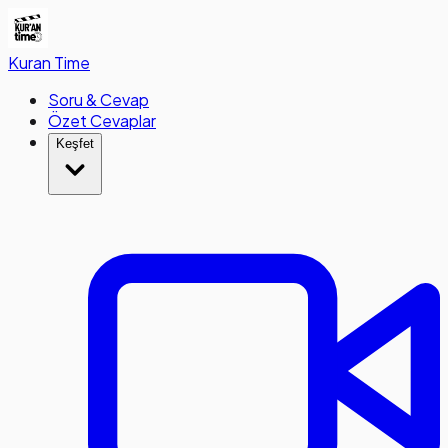
Kuran
Time
Soru & Cevap
Özet Cevaplar
Keşfet