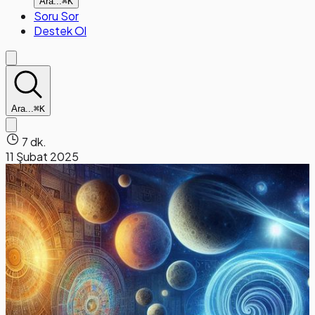
Ara...
⌘K
Soru Sor
Destek Ol
Ara...
⌘K
7 dk.
11 Şubat 2025