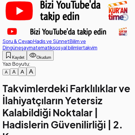
Soru & Cevap
Hadis ve Sünnet
Bilim ve
Din
güneş
ay
matematik
sosyal bilimler
takvim
Kaydet
Okudum
Yazı Boyutu:
A
A
A
A
Takvimlerdeki Farklılıklar ve
İlahiyatçıların Yetersiz
Kalabildiği Noktalar |
Hadislerin Güvenilirliği | 2.