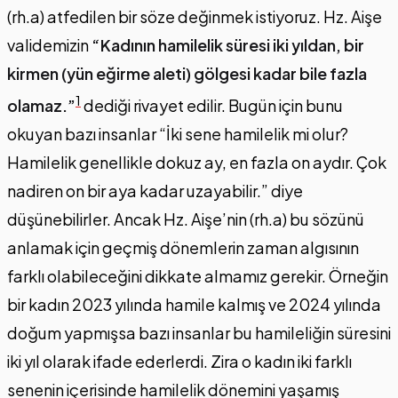
(rh.a) atfedilen bir söze değinmek istiyoruz. Hz. Aişe
validemizin
“Kadının hamilelik süresi iki yıldan, bir
kirmen (yün eğirme aleti) gölgesi kadar bile fazla
1
olamaz.”
dediği rivayet edilir. Bugün için bunu
okuyan bazı insanlar “İki sene hamilelik mi olur?
Hamilelik genellikle dokuz ay, en fazla on aydır. Çok
nadiren on bir aya kadar uzayabilir.” diye
düşünebilirler. Ancak Hz. Aişe’nin (rh.a) bu sözünü
anlamak için geçmiş dönemlerin zaman algısının
farklı olabileceğini dikkate almamız gerekir. Örneğin
bir kadın 2023 yılında hamile kalmış ve 2024 yılında
doğum yapmışsa bazı insanlar bu hamileliğin süresini
iki yıl olarak ifade ederlerdi. Zira o kadın iki farklı
senenin içerisinde hamilelik dönemini yaşamış