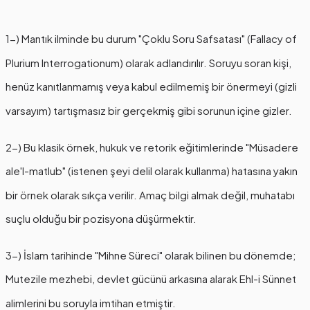
1-) Mantık ilminde bu durum "Çoklu Soru Safsatası" (Fallacy of
Plurium Interrogationum) olarak adlandırılır. Soruyu soran kişi,
henüz kanıtlanmamış veya kabul edilmemiş bir önermeyi (gizli
varsayım) tartışmasız bir gerçekmiş gibi sorunun içine gizler.
2-) Bu klasik örnek, hukuk ve retorik eğitimlerinde "Müsadere
ale'l-matlub" (istenen şeyi delil olarak kullanma) hatasına yakın
bir örnek olarak sıkça verilir. Amaç bilgi almak değil, muhatabı
suçlu olduğu bir pozisyona düşürmektir.
3-) İslam tarihinde "Mihne Süreci" olarak bilinen bu dönemde;
Mutezile mezhebi, devlet gücünü arkasına alarak Ehl-i Sünnet
alimlerini bu soruyla imtihan etmiştir.