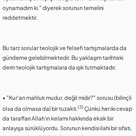
oynamadım ki." diyerek sorunun temelini
reddetmektir.
Bu tarz sorular teolojik ve felsefi tartışmalarda da
gündeme gelebilmektedir. Bu yaklaşım tarihteki
derin teolojik tartışmalara da ışık tutmaktadır.
• "Kur'an mahluk mudur, değil midir?" sorusu (bilinçli
(3)
olsa da olmasa da) bir tuzaktı.
Çünkü her iki cevap
da tarafları Allah'ın kelamı hakkında eksik bir
anlayışa sürüklüyordu. Sorunun kendisi ilahi bir sıfatı,