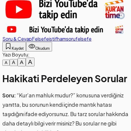
Soru & Cevap
Felsefe
istifham
soru
felsefe
Kaydet
Okudum
Yazı Boyutu:
A
A
A
A
Hakikati Perdeleyen Sorular
Soru:
“Kur’an mahluk mudur?” konusuna verdiğiniz
yanıtta, bu sorunun kendi içinde mantık hatası
taşıdığını ifade ediyorsunuz. Bu tarz sorular hakkında
daha detaylı bilgi verir misiniz? Bu sorular ne gibi