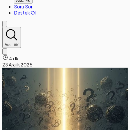
Ara...
⌘K
Soru Sor
Destek Ol
Ara...
⌘K
4 dk.
23 Aralık 2025