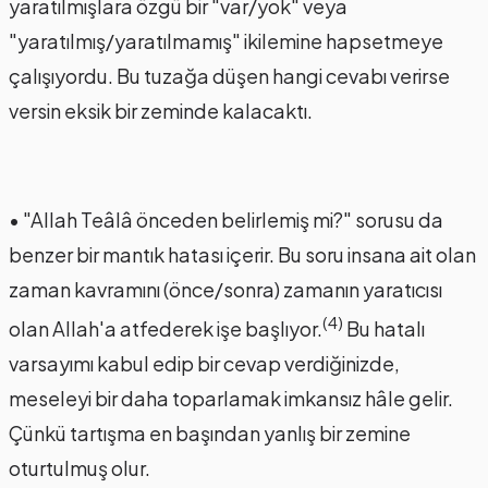
yaratılmışlara özgü bir "var/yok" veya
"yaratılmış/yaratılmamış" ikilemine hapsetmeye
çalışıyordu. Bu tuzağa düşen hangi cevabı verirse
versin eksik bir zeminde kalacaktı.
• "Allah Teâlâ önceden belirlemiş mi?" sorusu da
benzer bir mantık hatası içerir. Bu soru insana ait olan
zaman kavramını (önce/sonra) zamanın yaratıcısı
(4)
olan Allah'a atfederek işe başlıyor.
Bu hatalı
varsayımı kabul edip bir cevap verdiğinizde,
meseleyi bir daha toparlamak imkansız hâle gelir.
Çünkü tartışma en başından yanlış bir zemine
oturtulmuş olur.