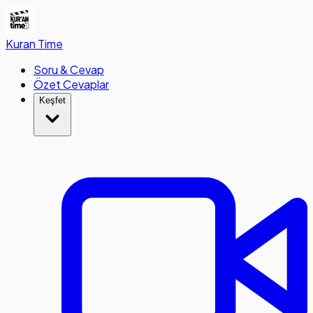
Kuran
Time
Soru & Cevap
Özet Cevaplar
Keşfet