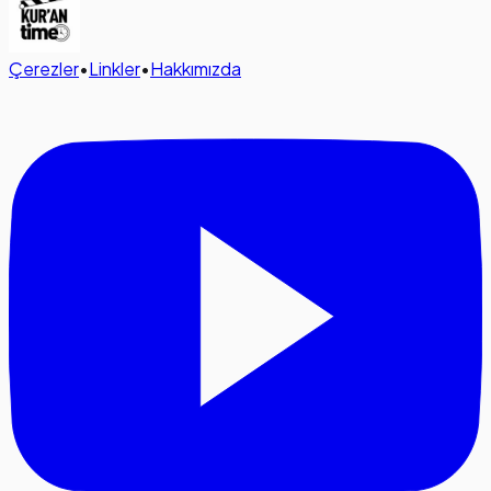
Çerezler
•
Linkler
•
Hakkımızda