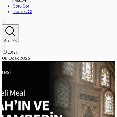
Ara...
⌘K
Soru Sor
Destek Ol
Ara...
⌘K
49 dk.
08 Ocak 2026