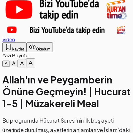
Video
Kaydet
Okudum
Yazı Boyutu:
A
A
A
A
Allah'ın ve Peygamberin
Önüne Geçmeyin! | Hucurat
1-5 | Müzakereli Meal
Bu programda Hücurat Suresi'nin ilk beş ayeti
üzerinde durulmuş, ayetlerin anlamları ve İslam'daki