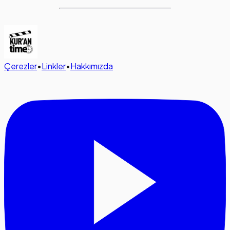
Çerezler
•
Linkler
•
Hakkımızda