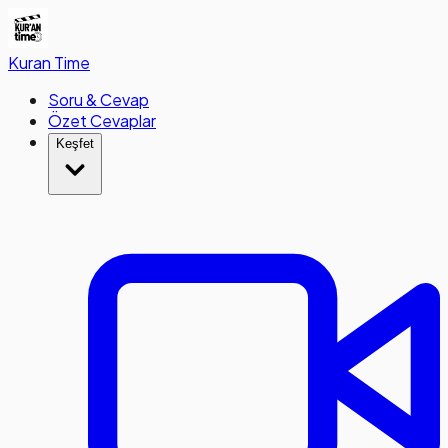
Kuran
Time
Soru & Cevap
Özet Cevaplar
Keşfet