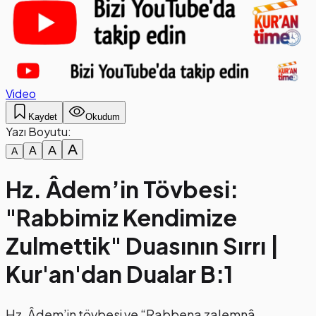
Video
Kaydet
Okudum
Yazı Boyutu:
A
A
A
A
Hz. Âdem’in Tövbesi:
"Rabbimiz Kendimize
Zulmettik" Duasının Sırrı |
Kur'an'dan Dualar B:1
Hz. Âdem’in tövbesi ve “Rabbena zalemnâ