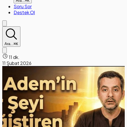
Ara...
⌘K
Soru Sor
Destek Ol
Ara...
⌘K
11 dk.
11 Şubat 2026