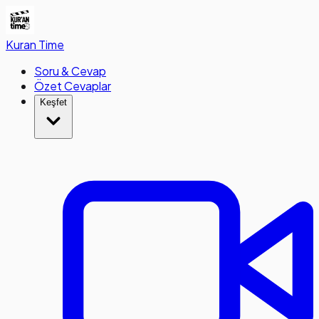
Kuran
Time
Soru & Cevap
Özet Cevaplar
Keşfet