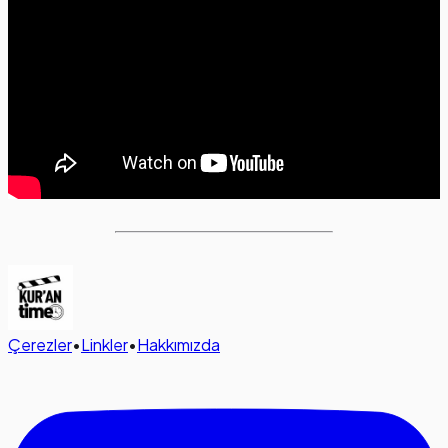
Çerezler
•
Linkler
•
Hakkımızda