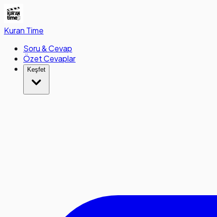
Kuran
Time
Soru & Cevap
Özet Cevaplar
Keşfet