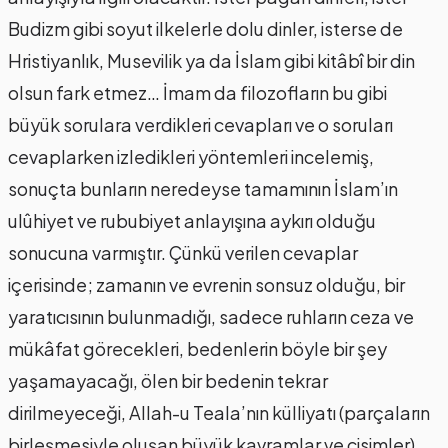
Budizm gibi soyut ilkelerle dolu dinler, isterse de
Hristiyanlık, Musevilik ya da İslam gibi kitâbî bir din
olsun fark etmez… İmam da filozofların bu gibi
büyük sorulara verdikleri cevapları ve o soruları
cevaplarken izledikleri yöntemleri incelemiş,
sonuçta bunların neredeyse tamamının İslam’ın
ulûhiyet ve rububiyet anlayışına aykırı olduğu
sonucuna varmıştır. Çünkü verilen cevaplar
içerisinde; zamanın ve evrenin sonsuz olduğu, bir
yaratıcısının bulunmadığı, sadece ruhların ceza ve
mükâfat görecekleri, bedenlerin böyle bir şey
yaşamayacağı, ölen bir bedenin tekrar
dirilmeyeceği, Allah-u Teala’nın külliyatı (parçaların
birleşmesiyle oluşan büyük kavramlar ve cisimler)