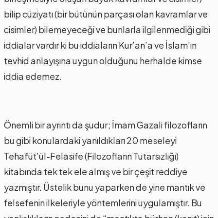
bilip cüziyatı (bir bütünün parçası olan kavramlar ve
cisimler) bilemeyeceği ve bunlarla ilgilenmediği gibi
iddialar vardır ki bu iddiaların Kur’an’a ve İslam’ın
tevhid anlayışına uygun olduğunu herhalde kimse
iddia edemez.
Önemli bir ayrıntı da şudur; İmam Gazali filozofların
bu gibi konulardaki yanıldıkları 20 meseleyi
Tehafüt’ül-Felasife (Filozofların Tutarsızlığı)
kitabında tek tek ele almış ve bir çeşit reddiye
yazmıştır. Üstelik bunu yaparken de yine mantık ve
felsefenin ilkeleriyle yöntemlerini uygulamıştır. Bu