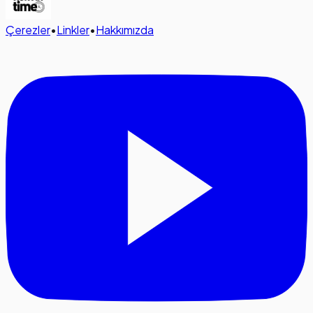
Çerezler
•
Linkler
•
Hakkımızda