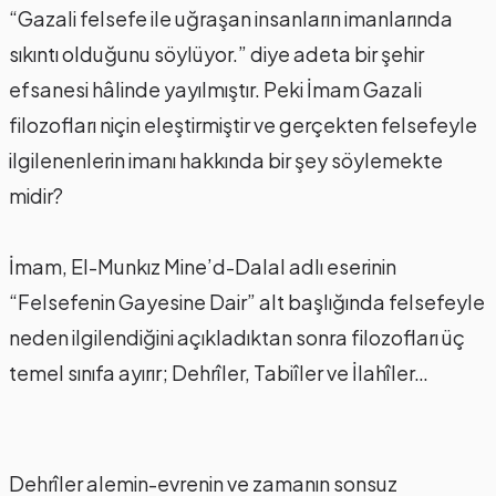
“Gazali felsefe ile uğraşan insanların imanlarında
sıkıntı olduğunu söylüyor.” diye adeta bir şehir
efsanesi hâlinde yayılmıştır. Peki İmam Gazali
filozofları niçin eleştirmiştir ve gerçekten felsefeyle
ilgilenenlerin imanı hakkında bir şey söylemekte
midir?
İmam, El-Munkız Mine’d-Dalal adlı eserinin
“Felsefenin Gayesine Dair” alt başlığında felsefeyle
neden ilgilendiğini açıkladıktan sonra filozofları üç
temel sınıfa ayırır; Dehrîler, Tabiîler ve İlahîler…
Dehrîler alemin-evrenin ve zamanın sonsuz