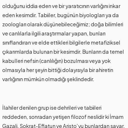
olduğunu iddia eden ve bir yaratıcının varlığını inkar
eden kesimdir. Tabiiler, bugünün biyologları ya da
zoologları olarak düşünebileceğimiz; doğa bilimleri
ve canlılarla ilgili araştırmalar yapan, bunları
sınıflandıran ve elde ettikleri bilgilerle metafiziksel
çıkarımlarda bulunan bir kesimdir. Bunların da temel
kabulleri nefsin (canlılığın) bozulması veya yok
olmasıyla her şeyin bittiği dolayısıyla bir ahiretin
varlığının mümkün olmadığı şeklindedir.
İlahiler denilen grup ise dehrileri ve tabiileri
reddeden, sonradan yetişen filozof neslidir ki İmam
Gazali, Sokrat-Eflatun ve Aristo’yu bunlardan sayar.