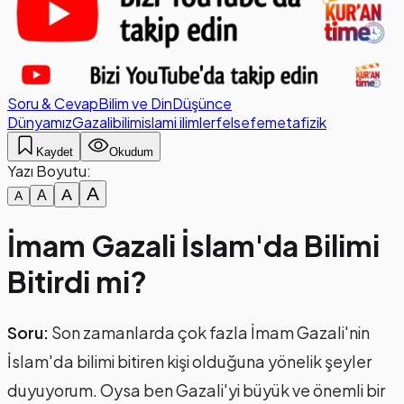
Soru & Cevap
Bilim ve Din
Düşünce
Dünyamız
Gazali
bilim
islami ilimler
felsefe
metafizik
Kaydet
Okudum
Yazı Boyutu:
A
A
A
A
İmam Gazali İslam'da Bilimi
Bitirdi mi?
Soru:
Son zamanlarda çok fazla İmam Gazali'nin
İslam'da bilimi bitiren kişi olduğuna yönelik şeyler
duyuyorum. Oysa ben Gazali'yi büyük ve önemli bir