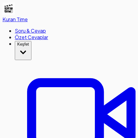
Kuran
Time
Soru & Cevap
Özet Cevaplar
Keşfet