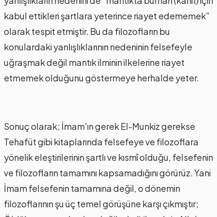
yanlışlıkların nedenini de “mantıkta bürhan (kanıt) için
kabul ettikleri şartlara yeterince riayet edememek”
olarak tespit etmiştir. Bu da filozofların bu
konulardaki yanlışlıklarının nedeninin felsefeyle
uğraşmak değil mantık ilminin ilkelerine riayet
etmemek olduğunu göstermeye herhalde yeter.
Sonuç olarak; İmam'ın gerek El-Munkiz gerekse
Tehafüt gibi kitaplarında felsefeye ve filozoflara
yönelik eleştirilerinin şartlı ve kısmî olduğu, felsefenin
ve filozofların tamamını kapsamadığını görürüz. Yani
İmam felsefenin tamamına değil, o dönemin
filozoflarının şu üç temel görüşüne karşı çıkmıştır;