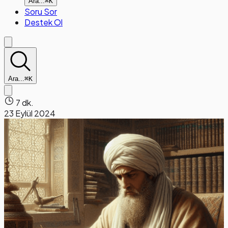
Ara...
⌘K
Soru Sor
Destek Ol
Ara...
⌘K
7 dk.
23 Eylül 2024