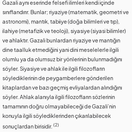
Gazali aynı eserinde felsefi ilimleri kendi içinde
sınıflandırır. Bunlar; riyaziye (matematik, geometri ve
astronomi), mantık, tabiiye (doğa bilimleri ve tıp),
ilahiye (metafizik ve teoloji), siyasiye (siyasi bilimler)
ve ahlaktır. Gazali bunlardan riyaziye ve mantığın
dine taalluk etmediğini yani dini meselelerle ilgili
olumlu ya da olumsuz bir yönlerinin bulunmadığını
söyler. Siyasiye ve ahlak ile ilgili filozofların
söylediklerinin de peygamberlere gönderilen
kitaplardan ve bazı geçmiş evliyalardan alındığını
söyler. Ahlak alanıyla ilgili filozofların sözlerinin
tamamının doğru olmayabileceği de Gazali’nin
konuyla ilgili söylediklerinden çıkarılabilecek
(2)
sonuçlardan birisidir.