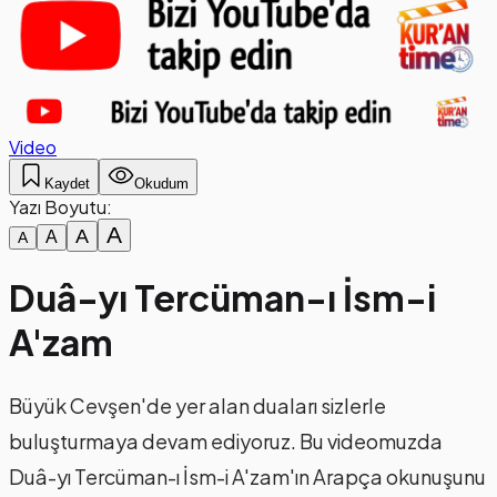
Video
Kaydet
Okudum
Yazı Boyutu:
A
A
A
A
Duâ-yı Tercüman-ı İsm-i
A'zam
Büyük Cevşen'de yer alan duaları sizlerle
buluşturmaya devam ediyoruz. Bu videomuzda
Duâ-yı Tercüman-ı İsm-i A'zam'ın Arapça okunuşunu