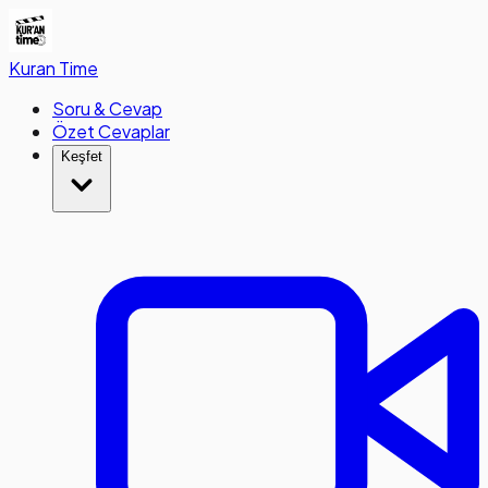
Kuran
Time
Soru & Cevap
Özet Cevaplar
Keşfet