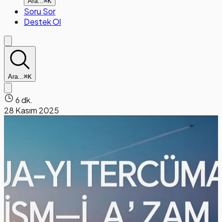
Ara...
⌘K
Soru Sor
Destek Ol
Ara...
⌘K
6 dk.
28 Kasım 2025