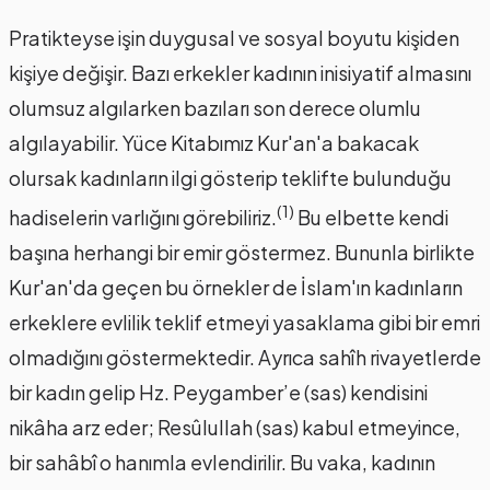
Pratikteyse işin duygusal ve sosyal boyutu kişiden
kişiye değişir. Bazı erkekler kadının inisiyatif almasını
olumsuz algılarken bazıları son derece olumlu
algılayabilir. Yüce Kitabımız Kur'an'a bakacak
olursak kadınların ilgi gösterip teklifte bulunduğu
(1)
hadiselerin varlığını görebiliriz.
Bu elbette kendi
başına herhangi bir emir göstermez. Bununla birlikte
Kur'an'da geçen bu örnekler de İslam'ın kadınların
erkeklere evlilik teklif etmeyi yasaklama gibi bir emri
olmadığını göstermektedir. Ayrıca sahîh rivayetlerde
bir kadın gelip Hz. Peygamber’e (sas) kendisini
nikâha arz eder; Resûlullah (sas) kabul etmeyince,
bir sahâbî o hanımla evlendirilir. Bu vaka, kadının