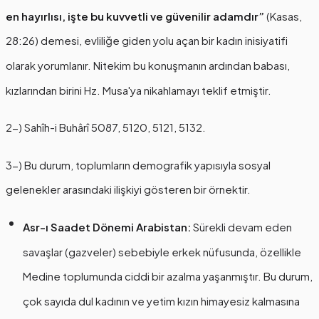
en hayırlısı, işte bu kuvvetli ve güvenilir adamdır”
(Kasas,
28:26) demesi, evliliğe giden yolu açan bir kadın inisiyatifi
olarak yorumlanır. Nitekim bu konuşmanın ardından babası,
kızlarından birini Hz. Musa'ya nikahlamayı teklif etmiştir.
2-) Sahîh-i Buhârî 5087, 5120, 5121, 5132.
3-) Bu durum, toplumların demografik yapısıyla sosyal
gelenekler arasındaki ilişkiyi gösteren bir örnektir.
Asr-ı Saadet Dönemi Arabistan:
Sürekli devam eden
savaşlar (gazveler) sebebiyle erkek nüfusunda, özellikle
Medine toplumunda ciddi bir azalma yaşanmıştır. Bu durum,
çok sayıda dul kadının ve yetim kızın himayesiz kalmasına