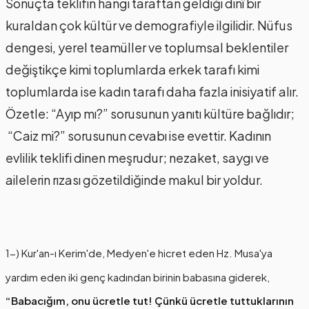
Sonuçta teklifin hangi taraftan geldiği dinî bir
kuraldan çok kültür ve demografiyle ilgilidir. Nüfus
dengesi, yerel teamüller ve toplumsal beklentiler
değiştikçe kimi toplumlarda erkek tarafı kimi
toplumlarda ise kadın tarafı daha fazla inisiyatif alır.
Özetle: “Ayıp mı?” sorusunun yanıtı kültüre bağlıdır;
“Caiz mi?” sorusunun cevabı ise evettir. Kadının
evlilik teklifi dinen meşrudur; nezaket, saygı ve
ailelerin rızası gözetildiğinde makul bir yoldur.
1-) Kur'an-ı Kerim'de, Medyen'e hicret eden Hz. Musa'ya
yardım eden iki genç kadından birinin babasına giderek,
“Babacığım, onu ücretle tut! Çünkü ücretle tuttuklarının