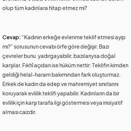
olup tüm kadınlara hitap etmez mi?
Cevap:
“Kadının erkeğe evlenme teklif etmesi ayıp
mı?” sorusunun cevabı örfe göre değişir. Bazı
çevreler bunu yadırgayabilir, bazılarıysa doğal
karşılar. Fıkhî açıdan ise hüküm nettir: Teklifin kimden
geldiği helal-haram bakımından fark oluşturmaz.
Erkek de kadın da edep ve mahremiyet sınırlarını
koruyarak evlilik teklifi yapabilir. Kadınların da bir
evlilik için karşı tarafa ilgi göstermesi veya inisiyatif
alması caizdir.