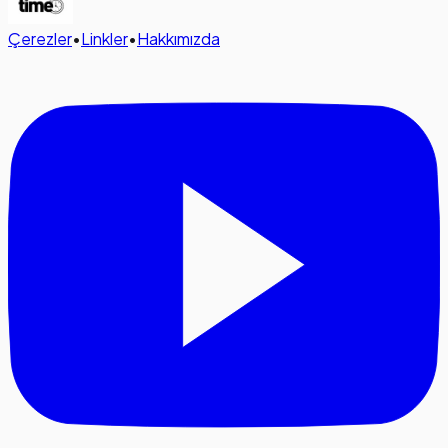
Çerezler
•
Linkler
•
Hakkımızda