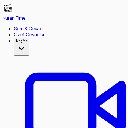
Kuran
Time
Soru & Cevap
Özet Cevaplar
Keşfet