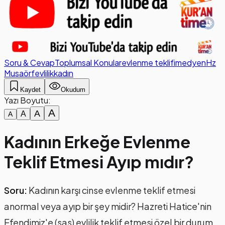
Soru & Cevap
Toplumsal Konular
evlenme teklifi
medyen
Hz
Musa
örf
evlilik
kadın
Kaydet
Okudum
Yazı Boyutu:
A
A
A
A
Kadının Erkeğe Evlenme
Teklif Etmesi Ayıp mıdır?
Soru:
Kadının karşı cinse evlenme teklif etmesi
anormal veya ayıp bir şey midir? Hazreti Hatice'nin
Efendimiz'e (sas) evlilik teklif etmesi özel bir durum