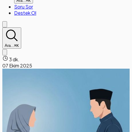
Ara...
⌘K
Soru Sor
Destek Ol
Ara...
⌘K
3 dk.
07 Ekim 2025