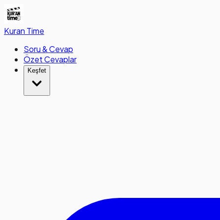
Kuran
Time
Soru & Cevap
Özet Cevaplar
Keşfet