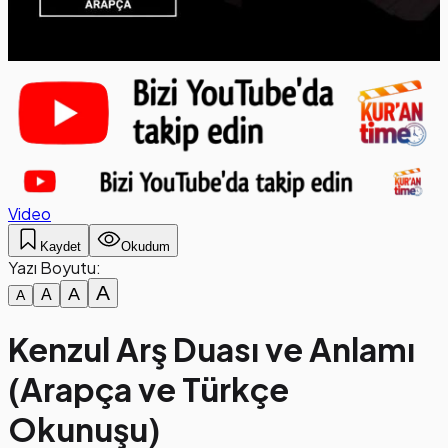
Video
Kaydet
Okudum
Yazı Boyutu:
A
A
A
A
Kenzul Arş Duası ve Anlamı
(Arapça ve Türkçe
Okunuşu)