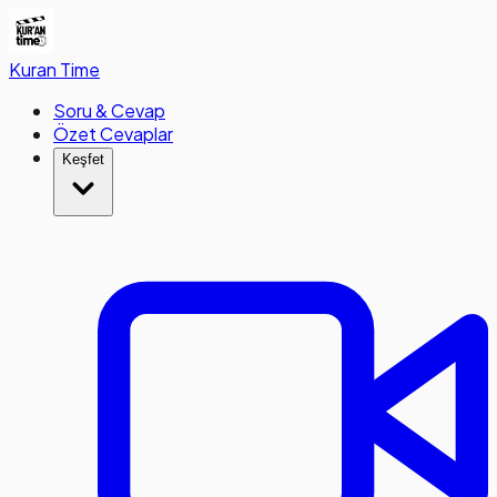
Kuran
Time
Soru & Cevap
Özet Cevaplar
Keşfet