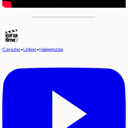
Çerezler
•
Linkler
•
Hakkımızda