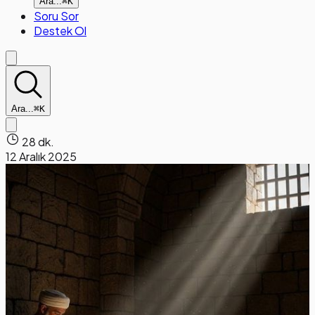
Ara...
⌘K
Soru Sor
Destek Ol
Ara...
⌘K
28 dk.
12 Aralık 2025