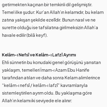
getirmekten kaçınan bir temkinli dil gelişmiştir.
Temel ilke şudur: Kur’an Allah’ın kelamıdır, bu kelam
zatına yakışan şekilde ezelîdir. Bunun nasıl ve ne
surette olduğu ise tafsilatına girilmeksizin Allah’a
havale edilir (bilâ keyf).
Kelâm-ı Nefsî ve Kelâm-ı Lafzî Ayrımı
Ehli sünnetin bu konudaki genel görüşünü yansıtan
yaklaşım, temelleri İmam-ı Azam Ebu Hanife
tarafından atılan ve daha sonra Kelam alimlerince
“kelâm-ı nefsî / kelâm-ı lafzî” kavramlarıyla
sistemleştirilen ayrım oldu. Bu yaklaşıma göre
Allah’ın kelamı iki seviyede ele alınır: