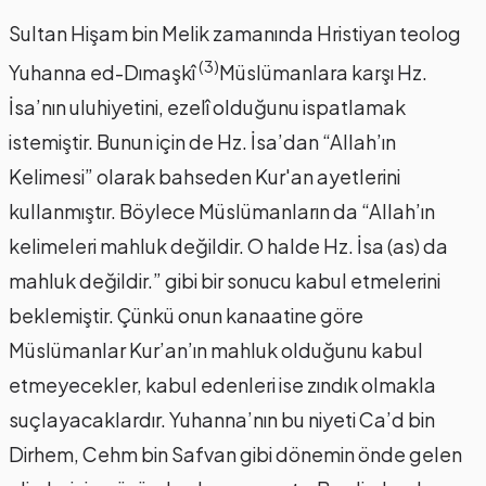
Sultan Hişam bin Melik zamanında Hristiyan teolog
(3)
Yuhanna ed-Dımaşkî
Müslümanlara karşı Hz.
İsa’nın uluhiyetini, ezelî olduğunu ispatlamak
istemiştir. Bunun için de Hz. İsa’dan “Allah’ın
Kelimesi” olarak bahseden Kur'an ayetlerini
kullanmıştır. Böylece Müslümanların da “Allah’ın
kelimeleri mahluk değildir. O halde Hz. İsa (as) da
mahluk değildir.” gibi bir sonucu kabul etmelerini
beklemiştir. Çünkü onun kanaatine göre
Müslümanlar Kur’an’ın mahluk olduğunu kabul
etmeyecekler, kabul edenleri ise zındık olmakla
suçlayacaklardır. Yuhanna’nın bu niyeti Ca’d bin
Dirhem, Cehm bin Safvan gibi dönemin önde gelen