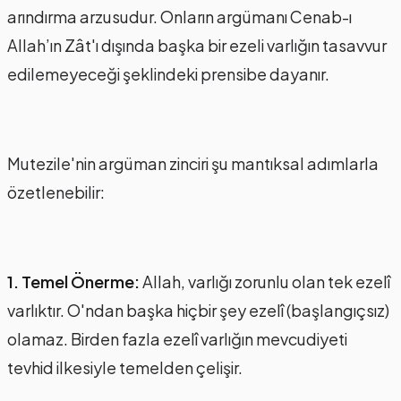
arındırma arzusudur. Onların argümanı Cenab-ı
Allah’ın Zât'ı dışında başka bir ezeli varlığın tasavvur
edilemeyeceği şeklindeki prensibe dayanır.
Mutezile'nin argüman zinciri şu mantıksal adımlarla
özetlenebilir:
1. Temel Önerme:
Allah, varlığı zorunlu olan tek ezelî
varlıktır. O'ndan başka hiçbir şey ezelî (başlangıçsız)
olamaz. Birden fazla ezelî varlığın mevcudiyeti
tevhid ilkesiyle temelden çelişir.