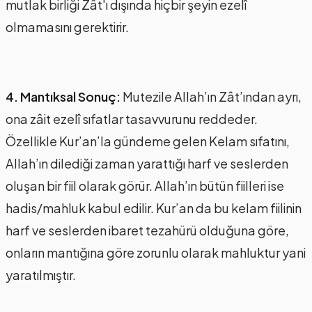
mutlak birliği Zât'ı dışında hiçbir şeyin ezelî
olmamasını gerektirir.
4. Mantıksal Sonuç:
Mutezile Allah’ın Zât’ından ayrı,
ona zâit ezelî sıfatlar tasavvurunu reddeder.
Özellikle Kur’an’la gündeme gelen Kelam sıfatını,
Allah’ın dilediği zaman yarattığı harf ve seslerden
oluşan bir fiil olarak görür. Allah’ın bütün fiilleri ise
hadis/mahluk kabul edilir. Kur’an da bu kelam fiilinin
harf ve seslerden ibaret tezahürü olduğuna göre,
onların mantığına göre zorunlu olarak mahluktur yani
yaratılmıştır.