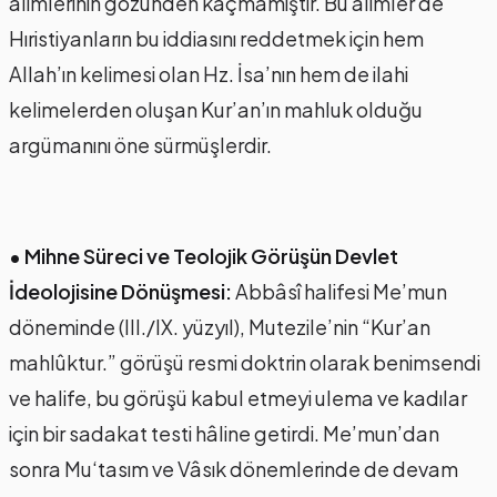
alimlerinin gözünden kaçmamıştır. Bu alimler de
Hıristiyanların bu iddiasını reddetmek için hem
Allah’ın kelimesi olan Hz. İsa’nın hem de ilahi
kelimelerden oluşan Kur’an’ın mahluk olduğu
argümanını öne sürmüşlerdir.
• Mihne Süreci ve Teolojik Görüşün Devlet
İdeolojisine Dönüşmesi:
Abbâsî halifesi Me’mun
döneminde (III./IX. yüzyıl), Mutezile’nin “Kur’an
mahlûktur.” görüşü resmi doktrin olarak benimsendi
ve halife, bu görüşü kabul etmeyi ulema ve kadılar
için bir sadakat testi hâline getirdi. Me’mun’dan
sonra Mu‘tasım ve Vâsık dönemlerinde de devam