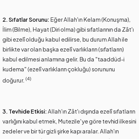
2. Sıfatlar Sorunu:
Eğer Allah'ın Kelam (Konuşma),
İlim (Bilme), Hayat (Diri olma) gibi sıfatlarının da Zât'ı
gibi ezelî olduğu kabul edilirse, bu durum Allah ile
birlikte var olan başka ezelî varlıkların (sıfatların)
kabul edilmesi anlamına gelir. Bu da "taaddüd-i
kudema" (ezelî varlıkların çokluğu) sorununu
(4)
doğurur.
3. Tevhide Etkisi:
Allah'ın Zât'ı dışında ezelî sıfatların
varlığını kabul etmek, Mutezile'ye göre tevhid ilkesini
zedeler ve bir tür gizli şirke kapı aralar. Allah'ın