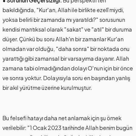
• Sorunun Geçersizliği:
Bu perspektiften
bakıldığında, "Kur'an, Allah ile birlikte ezelî miydi,
yoksa belirli bir zamanda mı yaratıldı?" sorusunun
kendisi mantıksal olarak "sakat" ve "atıl" bir duruma
düşer. Çünkü bu soru Allah'ın bir zamanlar Kur'an
olmadan var olduğu, "daha sonra" bir noktada onu
yarattığı gibi zamansal bir varsayıma dayanır. Allah
zamana tabi olmadığından dolayı O'nun için bir önce
ve sonra yoktur. Dolayısıyla soru en başından yanlış
bir akıl yürütme üzerine kurulmuştur.
Bu felsefi hatayı daha net anlamak için şu örnek
verilebilir: "1 Ocak 2023 tarihinde Allah benim bugün