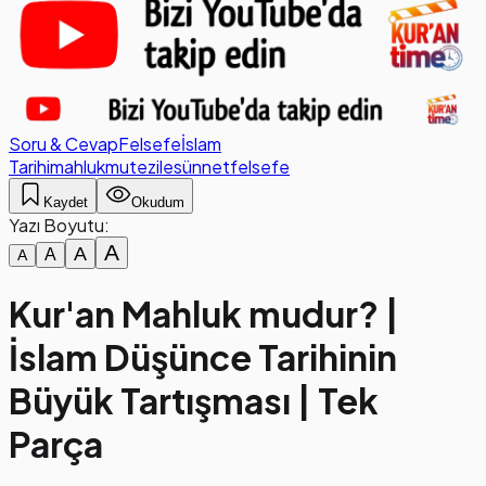
Soru & Cevap
Felsefe
İslam
Tarihi
mahluk
mutezile
sünnet
felsefe
Kaydet
Okudum
Yazı Boyutu:
A
A
A
A
Kur'an Mahluk mudur? |
İslam Düşünce Tarihinin
Büyük Tartışması | Tek
Parça