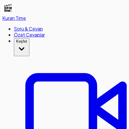
Kuran
Time
Soru & Cevap
Özet Cevaplar
Keşfet