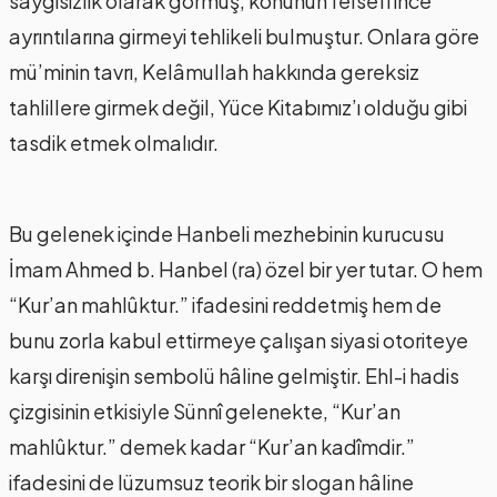
saygısızlık olarak görmüş, konunun felsefi ince
ayrıntılarına girmeyi tehlikeli bulmuştur. Onlara göre
mü’minin tavrı, Kelâmullah hakkında gereksiz
tahlillere girmek değil, Yüce Kitabımız’ı olduğu gibi
tasdik etmek olmalıdır.
Bu gelenek içinde Hanbeli mezhebinin kurucusu
İmam Ahmed b. Hanbel (ra) özel bir yer tutar. O hem
“Kur’an mahlûktur.” ifadesini reddetmiş hem de
bunu zorla kabul ettirmeye çalışan siyasi otoriteye
karşı direnişin sembolü hâline gelmiştir. Ehl-i hadis
çizgisinin etkisiyle Sünnî gelenekte, “Kur’an
mahlûktur.” demek kadar “Kur’an kadîmdir.”
ifadesini de lüzumsuz teorik bir slogan hâline