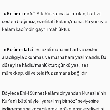
• Kelâm-ı nefsî:
Allah’ın zatına kaim olan, harf ve
sesten bağımsız, ezelî ilahî kelam/mana. Bu yönüyle
kelam kadîmdir, gayr-ı mahlûktur.
• Kelâm-ı lafzî:
Bu ezelî mananın harf ve sesler
aracılığıyla okunması ve mushaflara yazılmasıdır. Bu
düzey ise hâdis/mahlûktur; çünkü yazı, ses,
mürekkep, dil ve telaffuz zamana bağlıdır.
Böylece Ehl-i Sünnet kelâmı bir yandan Mutezile’nin
Kur’an’ı bütünüyle “yaratılmış bir söz” seviyesine
indirgemesine karşı çıkarak ilahî kelamın ezeliyetini