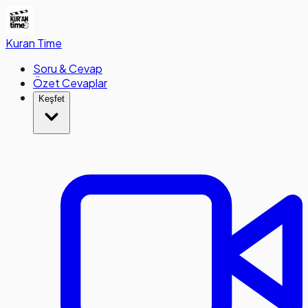
Kuran
Time
Soru & Cevap
Özet Cevaplar
Keşfet