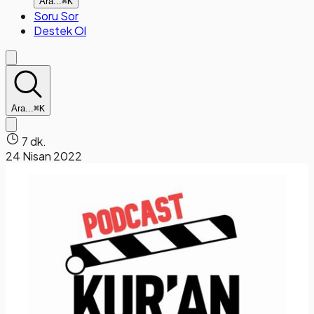
Ara...
⌘K
Soru Sor
Destek Ol
Ara...
⌘K
7 dk.
24 Nisan 2022