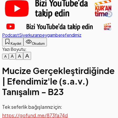
Podcast
Siyer
kuran
peygamber
efendimiz
Kaydet
Okudum
Yazı Boyutu:
A
A
A
A
Mucize Gerçekleştirdiğinde
| Efendimiz'le (s.a.v.)
Tanışalım - B23
Tek seferlik bağışlarınız için:
https://gofund.me/873fa74d