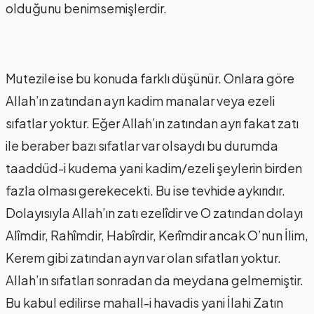
olduğunu benimsemişlerdir.
Mutezile ise bu konuda farklı düşünür. Onlara göre
Allah’ın zatından ayrı kadim manalar veya ezeli
sıfatlar yoktur. Eğer Allah’ın zatından ayrı fakat zatı
ile beraber bazı sıfatlar var olsaydı bu durumda
taaddüd-i kudema yani kadim/ezeli şeylerin birden
fazla olması gerekecekti. Bu ise tevhide aykırıdır.
Dolayısıyla Allah’ın zatı ezelîdir ve O zatından dolayı
Alîmdir, Rahîmdir, Habîrdir, Kerîmdir ancak O’nun İlim,
Kerem gibi zatından ayrı var olan sıfatları yoktur.
Allah’ın sıfatları sonradan da meydana gelmemiştir.
Bu kabul edilirse mahall-i havadis yani İlahi Zatın