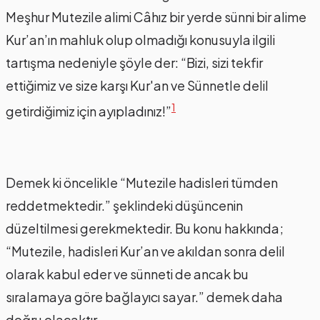
Meşhur Mutezile alimi Câhız bir yerde sünni bir alime
Kur’an’ın mahluk olup olmadığı konusuyla ilgili
tartışma nedeniyle şöyle der: “Bizi, sizi tekfir
ettiğimiz ve size karşı Kur'an ve Sünnetle delil
1
getirdiğimiz için ayıpladınız!”
Demek ki öncelikle “Mutezile hadisleri tümden
reddetmektedir.” şeklindeki düşüncenin
düzeltilmesi gerekmektedir. Bu konu hakkında;
“Mutezile, hadisleri Kur’an ve akıldan sonra delil
olarak kabul eder ve sünneti de ancak bu
sıralamaya göre bağlayıcı sayar.” demek daha
doğru olacaktır.