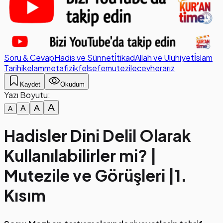
Soru & Cevap
Hadis ve Sünnet
İtikad
Allah ve Uluhiyet
İslam
Tarihi
kelam
metafizik
felsefe
mutezile
cevher
arız
Kaydet
Okudum
Yazı Boyutu:
A
A
A
A
Hadisler Dini Delil Olarak
Kullanılabilirler mi? |
Mutezile ve Görüşleri |1.
Kısım