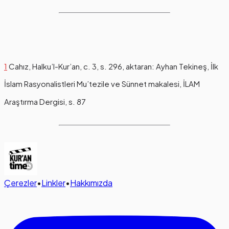
1
Cahız, Halku’l-Kur’an, c. 3, s. 296, aktaran: Ayhan Tekineş, İlk
İslam Rasyonalistleri Mu’tezile ve Sünnet makalesi, İLAM
Araştırma Dergisi, s. 87
Çerezler
•
Linkler
•
Hakkımızda