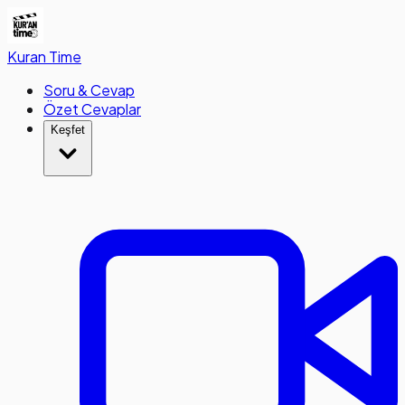
Kuran
Time
Soru & Cevap
Özet Cevaplar
Keşfet