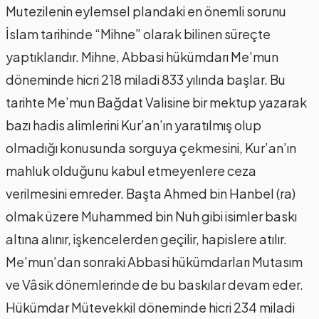
Mutezilenin eylemsel plandaki en önemli sorunu
İslam tarihinde “Mihne” olarak bilinen süreçte
yaptıklarıdır. Mihne, Abbasi hükümdarı Me’mun
döneminde hicri 218 miladi 833 yılında başlar. Bu
tarihte Me’mun Bağdat Valisine bir mektup yazarak
bazı hadis alimlerini Kur’an’ın yaratılmış olup
olmadığı konusunda sorguya çekmesini, Kur’an’ın
mahluk olduğunu kabul etmeyenlere ceza
verilmesini emreder. Başta Ahmed bin Hanbel (ra)
olmak üzere Muhammed bin Nuh gibi isimler baskı
altına alınır, işkencelerden geçilir, hapislere atılır.
Me’mun’dan sonraki Abbasi hükümdarları Mutasım
ve Vâsik dönemlerinde de bu baskılar devam eder.
Hükümdar Mütevekkil döneminde hicri 234 miladi