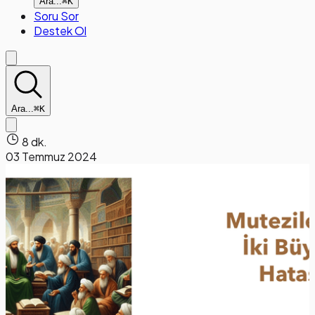
Ara...
⌘K
Soru Sor
Destek Ol
Ara...
⌘K
8 dk.
03 Temmuz 2024