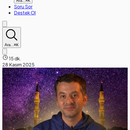
Ara...
⌘K
Soru Sor
Destek Ol
Ara...
⌘K
15 dk.
28 Kasım 2025