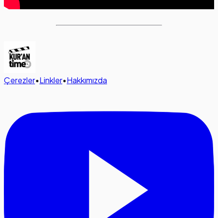
Çerezler
•
Linkler
•
Hakkımızda