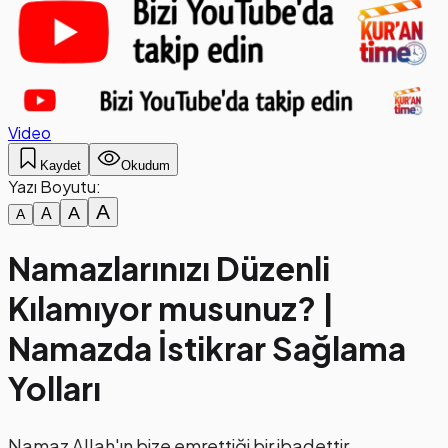
Video
Kaydet
Okudum
Yazı Boyutu:
A
A
A
A
Namazlarınızı Düzenli
Kılamıyor musunuz? |
Namazda İstikrar Sağlama
Yolları
Namaz Allah'ın bize emrettiği bir ibadettir.