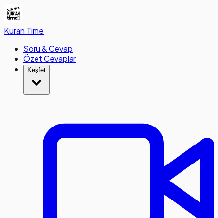
Kuran
Time
Soru & Cevap
Özet Cevaplar
Keşfet