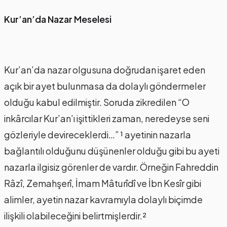
Kur’an’da Nazar Meselesi
Kur’an’da nazar olgusuna doğrudan işaret eden
açık bir ayet bulunmasa da dolaylı göndermeler
olduğu kabul edilmiştir. Soruda zikredilen “O
inkârcılar Kur’an’ı işittikleri zaman, neredeyse seni
gözleriyle devireceklerdi…” ¹ ayetinin nazarla
bağlantılı olduğunu düşünenler olduğu gibi bu ayeti
nazarla ilgisiz görenler de vardır. Örneğin Fahreddin
Râzî, Zemahşerî, İmam Mâturîdî ve İbn Kesîr gibi
alimler, ayetin nazar kavramıyla dolaylı biçimde
ilişkili olabileceğini belirtmişlerdir.²