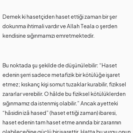
Demek ki hasetçiden haset ettiği zaman bir şer
dokunma ihtimali vardır ve Allah Teala o şerden
kendisine sığınmamızı emretmektedir.
Bu noktada şu şekilde de düşünülebilir: “Haset
edenin şerri sadece metafizik bir kötülüğe işaret
etmez; kıskanç kişi somut tuzaklar kurabilir, fiziksel
zararlar verebilir. O hâlde bu fiziksel kötülüklerden
sığınmamız da istenmiş olabilir.” Ancak ayetteki
“hâsidin izâ hased” (haset ettiği zaman) ibaresi,
haset edenin tam haset etme anında bir zararının
olabileceğine güçlü bir işarettir. Hatta bu vurgu onun