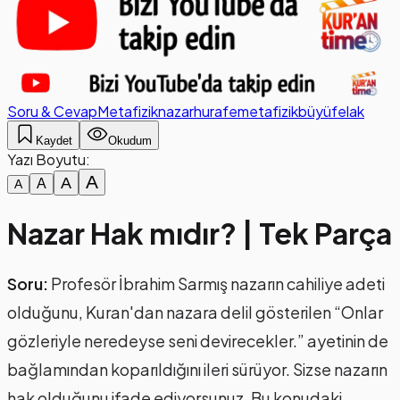
Soru & Cevap
Metafizik
nazar
hurafe
metafizik
büyü
felak
Kaydet
Okudum
Yazı Boyutu:
A
A
A
A
Nazar Hak mıdır? | Tek Parça
Soru:
Profesör İbrahim Sarmış nazarın cahiliye adeti
olduğunu, Kuran'dan nazara delil gösterilen “Onlar
gözleriyle neredeyse seni devirecekler.” ayetinin de
bağlamından koparıldığını ileri sürüyor. Sizse nazarın
hak olduğunu ifade ediyorsunuz. Bu konudaki