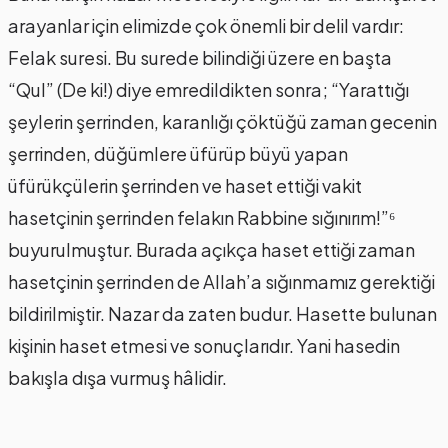
arayanlar için elimizde çok önemli bir delil vardır:
Felak suresi. Bu surede bilindiği üzere en başta
“Qul” (De ki!) diye emredildikten sonra; “Yarattığı
şeylerin şerrinden, karanlığı çöktüğü zaman gecenin
şerrinden, düğümlere üfürüp büyü yapan
üfürükçülerin şerrinden ve haset ettiği vakit
hasetçinin şerrinden felakın Rabbine sığınırım!”⁶
buyurulmuştur. Burada açıkça haset ettiği zaman
hasetçinin şerrinden de Allah’a sığınmamız gerektiği
bildirilmiştir. Nazar da zaten budur. Hasette bulunan
kişinin haset etmesi ve sonuçlarıdır. Yani hasedin
bakışla dışa vurmuş hâlidir.