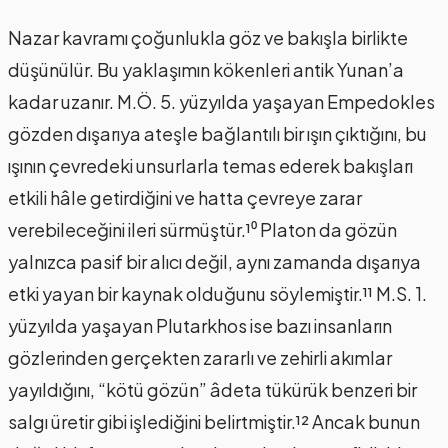
Nazar kavramı çoğunlukla göz ve bakışla birlikte
düşünülür. Bu yaklaşımın kökenleri antik Yunan’a
kadar uzanır. M.Ö. 5. yüzyılda yaşayan Empedokles
gözden dışarıya ateşle bağlantılı bir ışın çıktığını, bu
ışının çevredeki unsurlarla temas ederek bakışları
etkili hâle getirdiğini ve hatta çevreye zarar
verebileceğini ileri sürmüştür.¹⁰ Platon da gözün
yalnızca pasif bir alıcı değil, aynı zamanda dışarıya
etki yayan bir kaynak olduğunu söylemiştir.¹¹ M.S. 1.
yüzyılda yaşayan Plutarkhos ise bazı insanların
gözlerinden gerçekten zararlı ve zehirli akımlar
yayıldığını, “kötü gözün” âdeta tükürük benzeri bir
salgı üretir gibi işlediğini belirtmiştir.¹² Ancak bunun