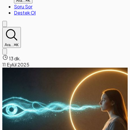
Ara...
⌘K
Soru Sor
Destek Ol
Ara...
⌘K
13 dk.
11 Eylül 2025