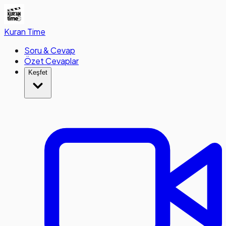
Kuran
Time
Soru & Cevap
Özet Cevaplar
Keşfet