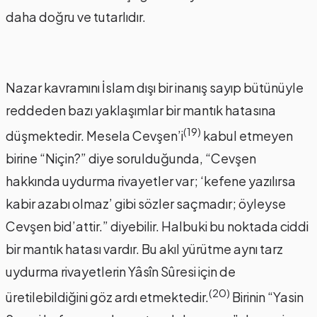
daha doğru ve tutarlıdır.
Nazar kavramını İslam dışı bir inanış sayıp bütünüyle
reddeden bazı yaklaşımlar bir mantık hatasına
(19)
düşmektedir. Mesela Cevşen’i
kabul etmeyen
birine “Niçin?” diye sorulduğunda, “Cevşen
hakkında uydurma rivayetler var; ‘kefene yazılırsa
kabir azabı olmaz’ gibi sözler saçmadır; öyleyse
Cevşen bid’attir.” diyebilir. Halbuki bu noktada ciddi
bir mantık hatası vardır. Bu akıl yürütme aynı tarz
uydurma rivayetlerin Yâsîn Sûresi için de
(20)
üretilebildiğini göz ardı etmektedir.
Birinin “Yasin