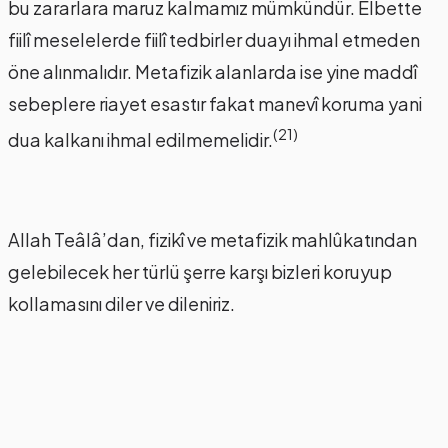
bu zararlara maruz kalmamız mümkündür. Elbette
fiilî meselelerde fiilî tedbirler duayı ihmal etmeden
öne alınmalıdır. Metafizik alanlarda ise yine maddî
sebeplere riayet esastır fakat manevî koruma yani
(21)
dua kalkanı ihmal edilmemelidir.
Allah Teâlâ’dan, fizikî ve metafizik mahlûkatından
gelebilecek her türlü şerre karşı bizleri koruyup
kollamasını diler ve dileniriz.