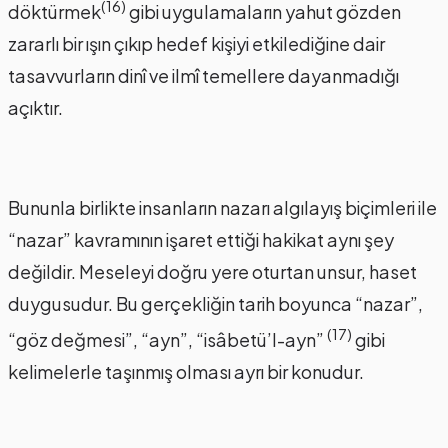
(16)
döktürmek
gibi uygulamaların yahut gözden
zararlı bir ışın çıkıp hedef kişiyi etkilediğine dair
tasavvurların dinî ve ilmî temellere dayanmadığı
açıktır.
Bununla birlikte insanların nazarı algılayış biçimleri ile
“nazar” kavramının işaret ettiği hakikat aynı şey
değildir. Meseleyi doğru yere oturtan unsur, haset
duygusudur. Bu gerçekliğin tarih boyunca “nazar”,
(17)
“göz değmesi”, “ayn”, “isâbetü’l-ayn”
gibi
kelimelerle taşınmış olması ayrı bir konudur.