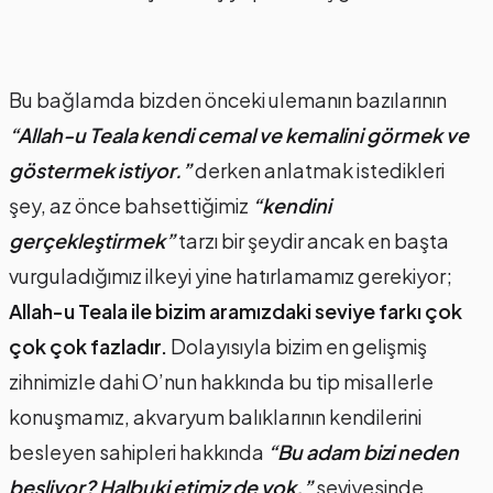
Bu bağlamda bizden önceki ulemanın bazılarının
“Allah-u Teala kendi cemal ve kemalini görmek ve
göstermek istiyor.”
derken anlatmak istedikleri
şey, az önce bahsettiğimiz
“kendini
gerçekleştirmek”
tarzı bir şeydir ancak en başta
vurguladığımız ilkeyi yine hatırlamamız gerekiyor;
Allah-u Teala ile bizim aramızdaki seviye farkı çok
çok çok fazladır.
Dolayısıyla bizim en gelişmiş
zihnimizle dahi O’nun hakkında bu tip misallerle
konuşmamız, akvaryum balıklarının kendilerini
besleyen sahipleri hakkında
“Bu adam bizi neden
besliyor? Halbuki etimiz de yok.”
seviyesinde