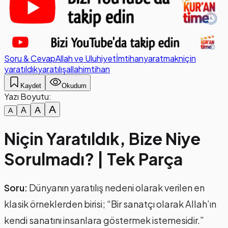
Soru & Cevap
Allah ve Uluhiyet
İmtihan
yaratmak
niçin
yaratıldık
yaratılış
allah
imtihan
Kaydet
Okudum
Yazı Boyutu:
A
A
A
A
Niçin Yaratıldık, Bize Niye
Sorulmadı? | Tek Parça
Soru:
Dünyanın yaratılış nedeni olarak verilen en
klasik örneklerden birisi; “Bir sanatçı olarak Allah’ın
kendi sanatını insanlara göstermek istemesidir.”