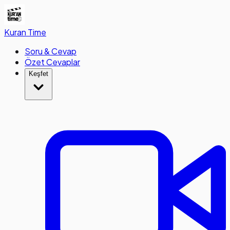
Kuran
Time
Soru & Cevap
Özet Cevaplar
Keşfet