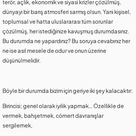
terör, açlık, ekonomik ve siyasi krizler çözülmüş,
dünyayı bir barış atmosferi sarmış olsun. Yani kişisel,
toplumsal ve hatta uluslararası tüm sorunlar
çözülmüş, her istediğinize kavuşmuş durumdasınız.
Bu durumda ne yapardınız? Bu soruya cevabınız her
ne ise asıl mesele de odur ve onun üzerine
düşünülmelidir.
Böyle bir durumda bizim için geriye iki şey kalacaktır:
Birincisi; genel olarak iyilik yapmak… Özellikle de
vermek, bahşetmek, cömert davranışlar
sergilemek,