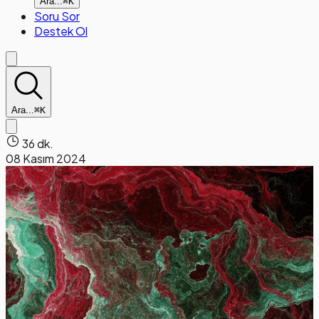
Ara...
⌘K
Soru Sor
Destek Ol
Ara...
⌘K
36 dk.
08 Kasım 2024