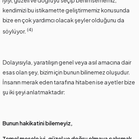
iyiyi, güzeli ve doğruyu seçip benimsememiz,
kendimizi bu istikamette geliştirmemiz konusunda
bize en çok yardımcı olacak şeyler olduğunu da
(4)
söylüyor.
Dolayısıyla, yaratılışın genel veya asıl amacına dair
esas olan şey, bizim için bunun bilinemez oluşudur.
İnsanın merak eden tarafına hitaben ise ayetler bize
şu iki şeyi anlatmaktadır:
Bunun hakikatini bilemeyiz,
Temel mesele iyi, güzel ve doğru olmaya çalışmak,