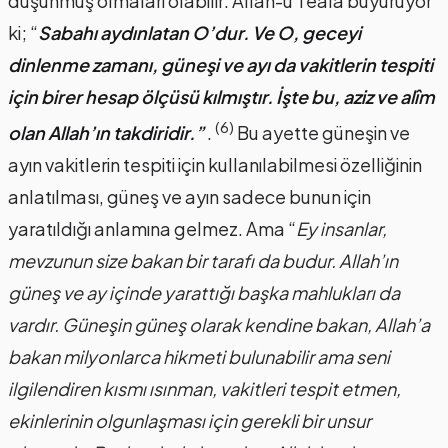
düşünmüş olmaları olabilir: Allah-u Teala buyuruyor
ki; “
Sabahı aydınlatan O’dur. Ve O, geceyi
dinlenme zamanı, güneşi ve ayı da vakitlerin tespiti
için birer hesap ölçüsü kılmıştır. İşte bu, aziz ve alîm
(6)
olan Allah’ın takdiridir.”
.
Bu ayette güneşin ve
ayın vakitlerin tespiti için kullanılabilmesi özelliğinin
anlatılması, güneş ve ayın sadece bunun için
yaratıldığı anlamına gelmez. Ama “
Ey insanlar,
mevzunun size bakan bir tarafı da budur. Allah’ın
güneş ve ay içinde yarattığı başka mahlukları da
vardır. Güneşin güneş olarak kendine bakan, Allah’a
bakan milyonlarca hikmeti bulunabilir ama seni
ilgilendiren kısmı ısınman, vakitleri tespit etmen,
ekinlerinin olgunlaşması için gerekli bir unsur