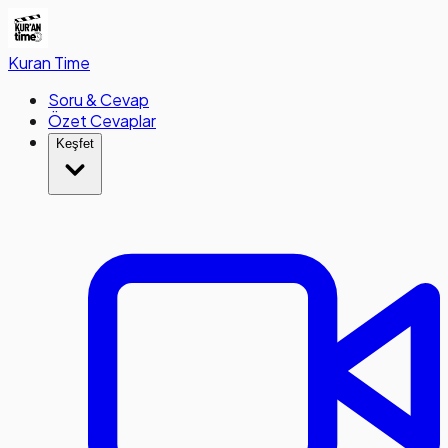
Kuran
Time
Soru & Cevap
Özet Cevaplar
Keşfet