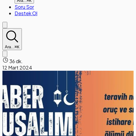
Ara...
⌘K
Soru Sor
Destek Ol
Ara...
⌘K
36 dk.
12 Mart 2024