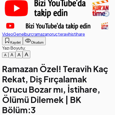
Video
Genel
burç
ramazan
oruç
teravih
istihare
Kaydet
Okudum
Yazı Boyutu:
A
A
A
A
Ramazan Özel! Teravih Kaç
Rekat, Diş Fırçalamak
Orucu Bozar mı, İstihare,
Ölümü Dilemek | BK
Bölüm:3