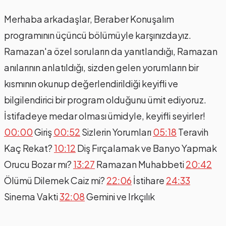
Merhaba arkadaşlar, Beraber Konuşalım
programının üçüncü bölümüyle karşınızdayız.
Ramazan'a özel soruların da yanıtlandığı, Ramazan
anılarının anlatıldığı, sizden gelen yorumların bir
kısmının okunup değerlendirildiği keyifli ve
bilgilendirici bir program olduğunu ümit ediyoruz.
İstifadeye medar olması ümidyle, keyifli seyirler!
00:00
Giriş
00:52
Sizlerin Yorumları
05:18
Teravih
Kaç Rekat?
10:12
Diş Fırçalamak ve Banyo Yapmak
Orucu Bozar mı?
13:27
Ramazan Muhabbeti
20:42
Ölümü Dilemek Caiz mi?
22:06
İstihare
24:33
Sinema Vakti
32:08
Gemini ve Irkçılık