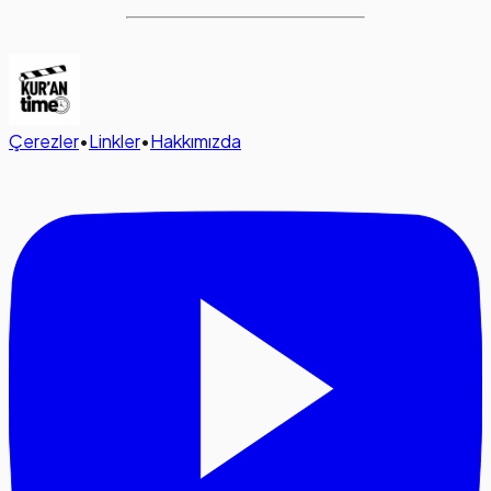
Çerezler
•
Linkler
•
Hakkımızda