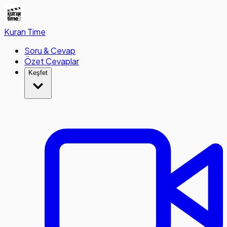
Kuran
Time
Soru & Cevap
Özet Cevaplar
Keşfet