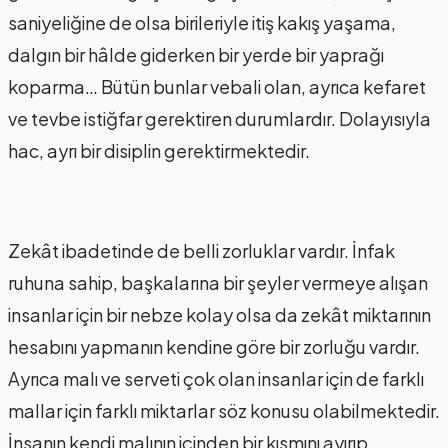
saniyeliğine de olsa birileriyle itiş kakış yaşama,
dalgın bir hâlde giderken bir yerde bir yaprağı
koparma… Bütün bunlar vebali olan, ayrıca kefaret
ve tevbe istiğfar gerektiren durumlardır. Dolayısıyla
hac, ayrı bir disiplin gerektirmektedir.
Zekât ibadetinde de belli zorluklar vardır. İnfak
ruhuna sahip, başkalarına bir şeyler vermeye alışan
insanlar için bir nebze kolay olsa da zekât miktarının
hesabını yapmanın kendine göre bir zorluğu vardır.
Ayrıca malı ve serveti çok olan insanlar için de farklı
mallar için farklı miktarlar söz konusu olabilmektedir.
İnsanın kendi malının içinden bir kısmını ayırıp