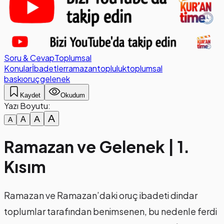
Soru & Cevap
Toplumsal
Konular
İbadetler
ramazan
topluluk
toplumsal
baskı
oruç
gelenek
Kaydet
Okudum
Yazı Boyutu:
A
A
A
A
Ramazan ve Gelenek | 1.
Kısım
Ramazan ve Ramazan’daki oruç ibadeti dindar
toplumlar tarafından benimsenen, bu nedenle ferdi