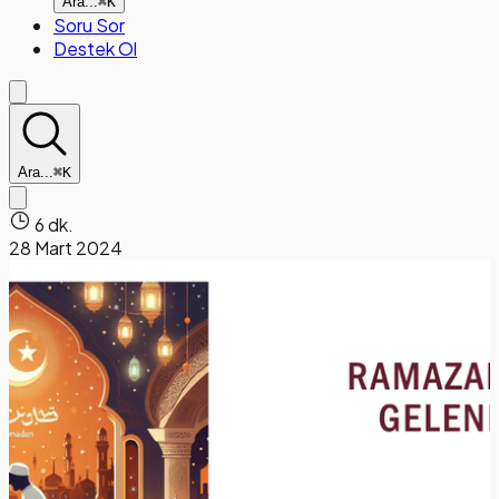
Ara...
⌘K
Soru Sor
Destek Ol
Ara...
⌘K
6 dk.
28 Mart 2024