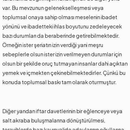
var. Bu mevzunun gelenekselleşmesi veya
toplumsal onaya sahip olması meselenin ibadet
yönünü ve ibadetteki ihlas boyutunu zedeleyecek
bazı durumları da beraberinde getirebilmektedir.
Örneğin ister şeriatın izin verdiği yani meşru
sebeplerle olsun ister izin verilmeyen durumlar için
olsun bir şekilde oruç tutmayan insanlar dahi açıktan
yemek ve içmekten çekinebilmektedirler. Çünkü bu
konuda toplumsal baskı tam olarak oturmuştur.
Diğer yandan iftar davetlerinin bir eğlenceye veya
salt akraba buluşmalarına dönüştürülmesi,
teravihlerde bazı kayınvalide adaylarının oğullarına