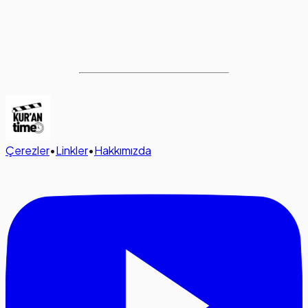
Çerezler
•
Linkler
•
Hakkımızda