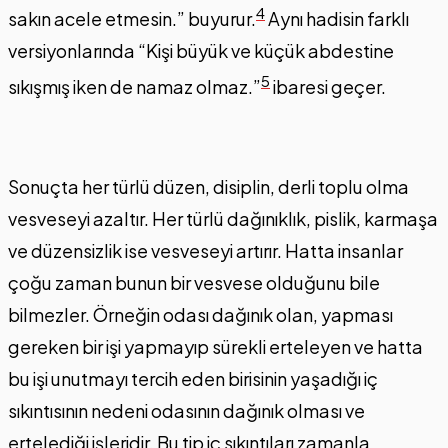
4
sakın acele etmesin.” buyurur.
Aynı hadisin farklı
versiyonlarında “Kişi büyük ve küçük abdestine
5
sıkışmış iken de namaz olmaz.”
ibaresi geçer.
Sonuçta her türlü düzen, disiplin, derli toplu olma
vesveseyi azaltır. Her türlü dağınıklık, pislik, karmaşa
ve düzensizlik ise vesveseyi artırır. Hatta insanlar
çoğu zaman bunun bir vesvese olduğunu bile
bilmezler. Örneğin odası dağınık olan, yapması
gereken bir işi yapmayıp sürekli erteleyen ve hatta
bu işi unutmayı tercih eden birisinin yaşadığı iç
sıkıntısının nedeni odasının dağınık olması ve
ertelediği işleridir. Bu tip iç sıkıntıları zamanla