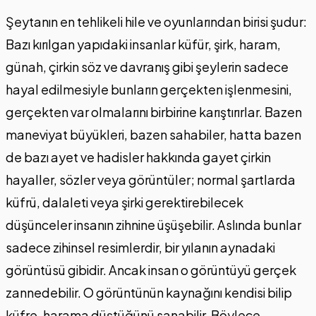
Şeytanın en tehlikeli hile ve oyunlarından birisi şudur:
Bazı kırılgan yapıdaki insanlar küfür, şirk, haram,
günah, çirkin söz ve davranış gibi şeylerin sadece
hayal edilmesiyle bunların gerçekten işlenmesini,
gerçekten var olmalarını birbirine karıştırırlar. Bazen
maneviyat büyükleri, bazen sahabiler, hatta bazen
de bazı ayet ve hadisler hakkında gayet çirkin
hayaller, sözler veya görüntüler; normal şartlarda
küfrü, dalaleti veya şirki gerektirebilecek
düşünceler insanın zihnine üşüşebilir. Aslında bunlar
sadece zihinsel resimlerdir, bir yılanın aynadaki
görüntüsü gibidir. Ancak insan o görüntüyü gerçek
zannedebilir. O görüntünün kaynağını kendisi bilip
küfre, harama düştüğünü sanabilir. Böylece