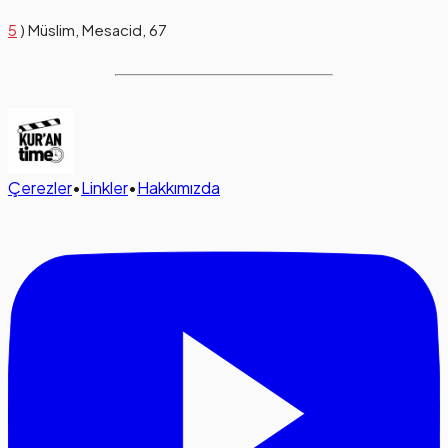
5
) Müslim, Mesacid, 67
Çerezler
•
Linkler
•
Hakkımızda