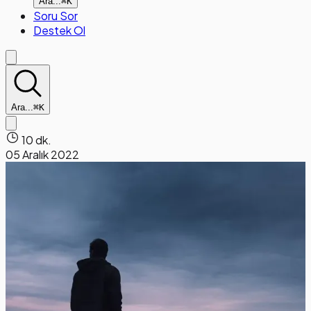
Ara...
⌘K
Soru Sor
Destek Ol
Ara...
⌘K
10 dk.
05 Aralık 2022