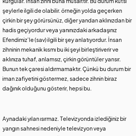
kurgular. İnsan zihni buna müsaittir. Bu durum kutsi
şeylerle ilgili de olabilir. örneğin yolda geçerken
çirkin bir şey görürsünüz, diğer yandan aklınızdan bir
hadis geçiyordur veya yanınızdaki arkadaşınız
Efendimiz’le (sav) ilgili bir şey anlatıyordur. İnsan
zihninin mekanik kısmı bu iki şeyi birleştiriverir ve
aklınıza tuhaf, anlamsız, çirkin görüntüler yansır.
Bunun tek çaresi aldırmamaktır. Çünkü bu durum bir
iman zafiyetini göstermez, sadece zihnin biraz
dağınık olduğunu gösterir, hepsi bu.
Aynadaki yılan ısırmaz. Televizyonda izlediğiniz bir
yangın sahnesi nedeniyle televizyon veya