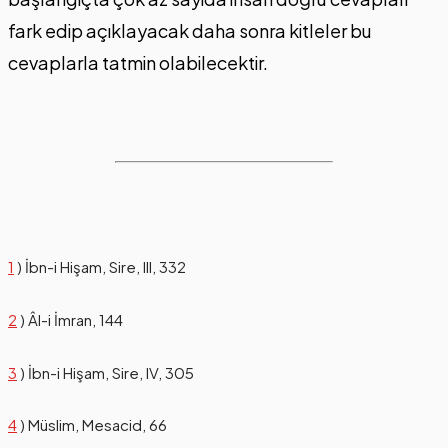
fark edip açıklayacak daha sonra kitleler bu
cevaplarla tatmin olabilecektir.
1
) İbn-i Hişam, Sire, III, 332
2
) Âl-i İmran, 144
3
) İbn-i Hişam, Sire, IV, 305
4
) Müslim, Mesacid, 66