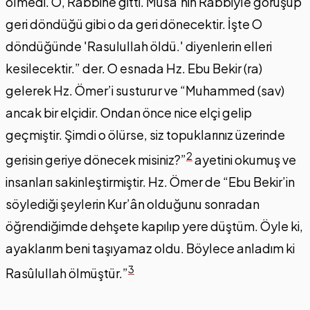
ölmedi. O, Rabbine gitti. Musa’nın Rabbiyle görüşüp
geri döndüğü gibi o da geri dönecektir. İşte O
döndüğünde 'Rasulullah öldü.' diyenlerin elleri
kesilecektir.” der. O esnada Hz. Ebu Bekir (ra)
gelerek Hz. Ömer’i susturur ve “Muhammed (sav)
ancak bir elçidir. Ondan önce nice elçi gelip
geçmiştir. Şimdi o ölürse, siz topuklarınız üzerinde
2
gerisin geriye dönecek misiniz?”
ayetini okumuş ve
insanları sakinleştirmiştir. Hz. Ömer de “Ebu Bekir’in
söylediği şeylerin Kur’ân olduğunu sonradan
öğrendiğimde dehşete kapılıp yere düştüm. Öyle ki,
ayaklarım beni taşıyamaz oldu. Böylece anladım ki
3
Rasûlullah ölmüştür.”