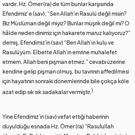
vardır. Hz. Ömer (ra) de tüm bunlar karşısında
Efendimiz’e (sav); “Sen Allah’ın Rasulü değil misin?
Biz Müslüman değil miyiz? Bunlar müşrik değil mi? O
hâlde neden dinimiz için hakarete maruz kalıyoruz?”
demiş, Efendimiz’in (sav) “Ben Allah’ın kulu ve
Rasulüyüm. Elbette Allah’ın emrine muhalefet
etmem. Allah beni pişman etmez.” cevabı üzerine
kendine gelip pişman olmuş, bu tavrının affedilmesi
için hayatının sonraki dönemlerinde bile çokça köle
1
azat edip sık sık sadakalar vermiştir.
Yine Efendimiz’in (sav) vefat ettiği haberinin
duyulduğu esnada Hz. Ömer (ra) “Rasulullah