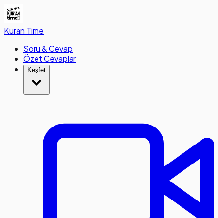
Kuran
Time
Soru & Cevap
Özet Cevaplar
Keşfet