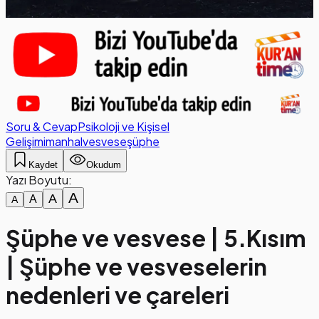
Soru & Cevap
Psikoloji ve Kişisel
Gelişim
iman
hal
vesvese
şüphe
Kaydet
Okudum
Yazı Boyutu:
A
A
A
A
Şüphe ve vesvese | 5.Kısım
| Şüphe ve vesveselerin
nedenleri ve çareleri