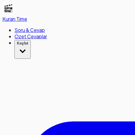
Kuran
Time
Soru & Cevap
Özet Cevaplar
Keşfet