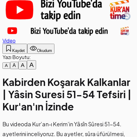
Video
Kaydet
Okudum
Yazı Boyutu:
A
A
A
A
Kabirden Koşarak Kalkanlar
| Yâsin Suresi 51-54 Tefsiri |
Kur'an'ın İzinde
Bu videoda Kur’an-ı Kerim’in Yâsîn Sûresi 51-54.
ayetlerini inceliyoruz. Bu ayetler, sûra üfürülmesi,