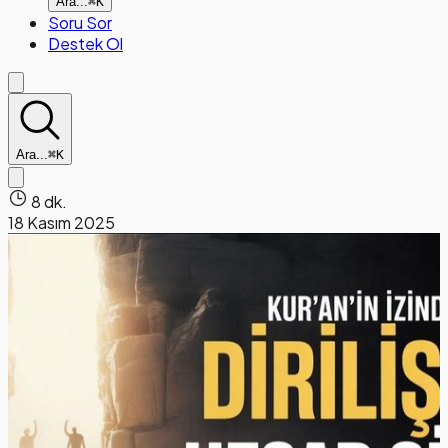
Ara...
⌘K
Soru Sor
Destek Ol
Ara...
⌘K
8 dk.
18 Kasım 2025