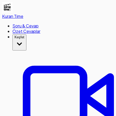
Kuran
Time
Soru & Cevap
Özet Cevaplar
Keşfet