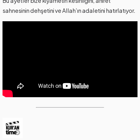
Bu ayetler bize kıyametin kesinliğini, ahiret
sahnesinin dehşetini ve Allah’ın adaletini hatırlatıyor.