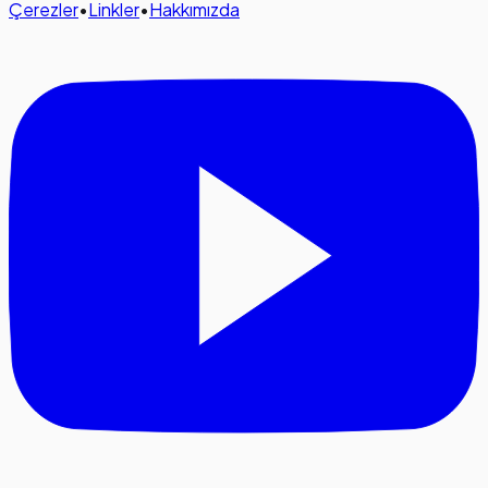
Çerezler
•
Linkler
•
Hakkımızda