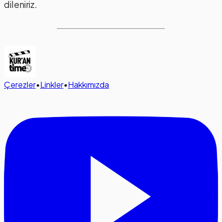
dileniriz.
Çerezler
•
Linkler
•
Hakkımızda