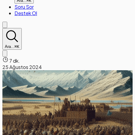
Ara...
⌘K
Soru Sor
Destek Ol
Ara...
⌘K
7 dk.
25 Ağustos 2024