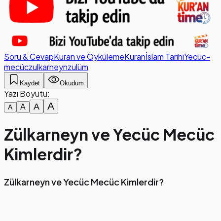
Soru & Cevap
Kuran ve Öyküleme
Kuran
İslam Tarihi
Yecüc-
mecüc
zulkarneyn
zulüm
Kaydet
Okudum
Yazı Boyutu:
A
A
A
A
Zülkarneyn ve Yecüc Mecüc
Kimlerdir?
Zülkarneyn ve Yecüc Mecüc Kimlerdir?