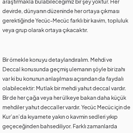
araştırmakla bulabileceğimiz bir şey yoktur. Her
devirde, dünyanın düzeninde her ortaya çıkması
gerektiğinde Yecüc-Mecüc farklı bir kavim, topluluk
veya grup olarak ortaya çıkacaktır.
Bir örnekle konuyu detaylandıralım. Mehdi ve
Deccal konusunda geçmiş ulemanın şöyle bir izahı
var ki bu konunun anlaşılması açısından da faydalı
olabilecektir: Mutlak bir mehdi yahut deccal vardır.
Bir de her çağa veya her ülkeye bakan daha küçük
mehdiler yahut deccaller vardır. Yecüc Mecüc için de
Kur’an’da kıyamete yakın o kavmin sedleri yıkıp
geçeceğinden bahsediliyor. Farklı zamanlarda