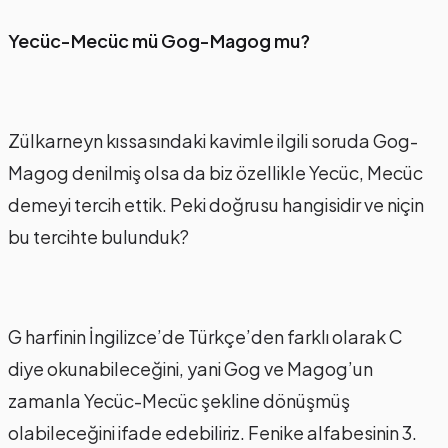
Yecüc-Mecüc mü Gog-Magog mu?
Zülkarneyn kıssasındaki kavimle ilgili soruda Gog-
Magog denilmiş olsa da biz özellikle Yecüc, Mecüc
demeyi tercih ettik. Peki doğrusu hangisidir ve niçin
bu tercihte bulunduk?
G harfinin İngilizce’de Türkçe’den farklı olarak C
diye okunabileceğini, yani Gog ve Magog’un
zamanla Yecüc-Mecüc şekline dönüşmüş
olabileceğini ifade edebiliriz. Fenike alfabesinin 3.