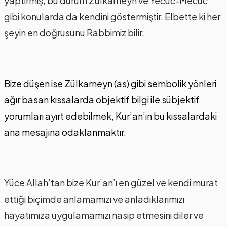
yaptırmış, bu durum Zülkarneyn ve Yecüc-Mecüc
gibi konularda da kendini göstermiştir. Elbette ki her
şeyin en doğrusunu Rabbimiz bilir.
Bize düşen ise Zülkarneyn (as) gibi sembolik yönleri
ağır basan kıssalarda objektif bilgi ile sübjektif
yorumları ayırt edebilmek, Kur’an’ın bu kıssalardaki
ana mesajına odaklanmaktır.
Yüce Allah’tan bize Kur’an’ı en güzel ve kendi murat
ettiği biçimde anlamamızı ve anladıklarımızı
hayatımıza uygulamamızı nasip etmesini diler ve