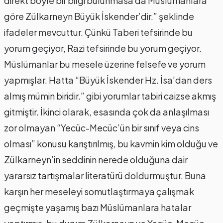
direkt böyle bir bilgi bulunmasa da Müslümanlara
göre Zülkarneyn Büyük İskender’dir.” şeklinde
ifadeler mevcuttur. Çünkü Taberi tefsirinde bu
yorum geçiyor, Razi tefsirinde bu yorum geçiyor.
Müslümanlar bu mesele üzerine felsefe ve yorum
yapmışlar. Hatta “Büyük İskender Hz. İsa’dan ders
almış mümin biridir.” gibi yorumlar tabiri caizse akmış
gitmiştir. İkinci olarak, esasında çok da anlaşılması
zor olmayan “Yecüc-Mecüc’ün bir sınıf veya cins
olması” konusu karıştırılmış, bu kavmin kim olduğu ve
Zülkarneyn’in seddinin nerede olduğuna dair
yararsız tartışmalar literatürü doldurmuştur. Buna
karşın her meseleyi somutlaştırmaya çalışmak
geçmişte yaşamış bazı Müslümanlara hatalar