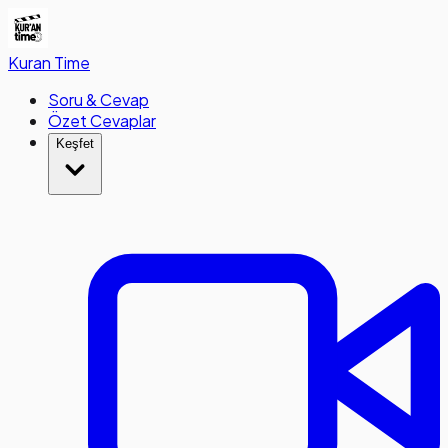
Kuran
Time
Soru & Cevap
Özet Cevaplar
Keşfet