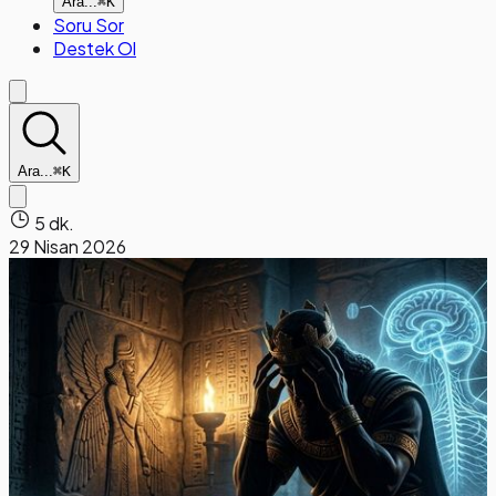
Ara...
⌘K
Soru Sor
Destek Ol
Ara...
⌘K
5 dk.
29 Nisan 2026