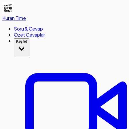
Kuran
Time
Soru & Cevap
Özet Cevaplar
Keşfet