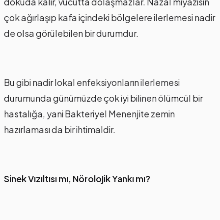
dokuda kalır, vücutta dolaşmazlar. Nazal miyazisin
çok ağırlaşıp kafa içindeki bölgelere ilerlemesi nadir
de olsa görülebilen bir durumdur.
Bu gibi nadir lokal enfeksiyonların ilerlemesi
durumunda günümüzde çok iyi bilinen ölümcül bir
hastalığa, yani Bakteriyel Menenjite zemin
hazırlaması da bir ihtimaldir.
Sinek Vızıltısı mı, Nörolojik Yankı mı?