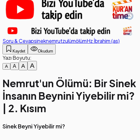
Soru & Cevap
sinek
nemrut
zulüm
ölüm
Hz İbrahim (as)
Kaydet
Okudum
Yazı Boyutu:
A
A
A
A
Nemrut'un Ölümü: Bir Sinek
İnsanın Beynini Yiyebilir mi?
| 2. Kısım
Sinek Beyni Yiyebilir mi?