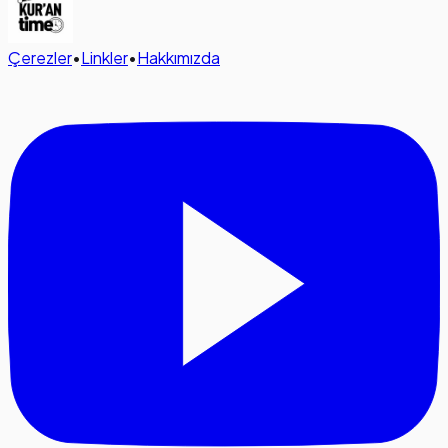
Çerezler
•
Linkler
•
Hakkımızda