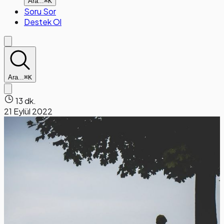
Ara...
⌘K
Soru Sor
Destek Ol
Ara...
⌘K
13 dk.
21 Eylül 2022