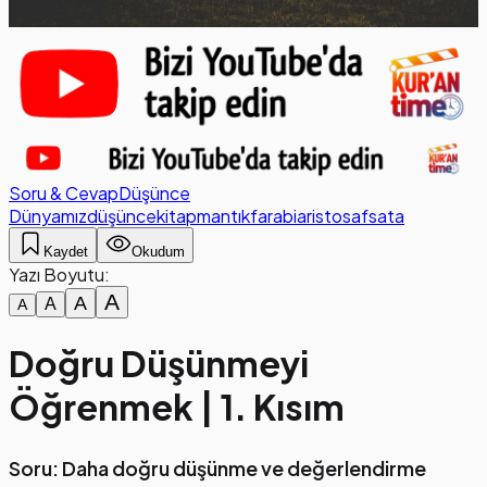
Soru & Cevap
Düşünce
Dünyamız
düşünce
kitap
mantık
farabi
aristo
safsata
Kaydet
Okudum
Yazı Boyutu:
A
A
A
A
Doğru Düşünmeyi
Öğrenmek | 1. Kısım
Soru: Daha doğru düşünme ve değerlendirme