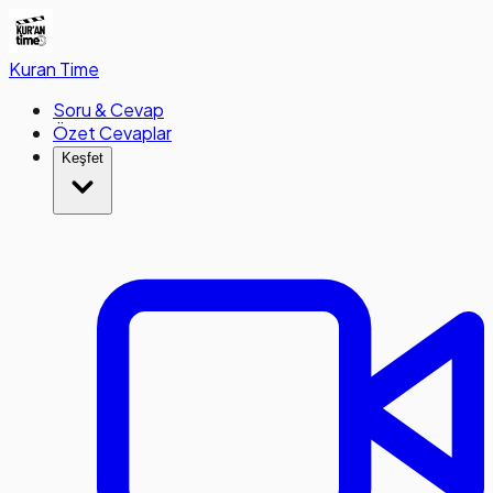
Kuran
Time
Soru & Cevap
Özet Cevaplar
Keşfet