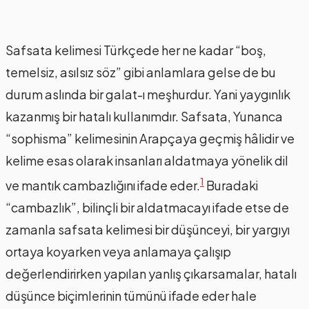
Safsata kelimesi Türkçede her ne kadar “boş,
temelsiz, asılsız söz” gibi anlamlara gelse de bu
durum aslında bir galat-ı meşhurdur. Yani yaygınlık
kazanmış bir hatalı kullanımdır. Safsata, Yunanca
“sophisma” kelimesinin Arapçaya geçmiş hâlidir ve
kelime esas olarak insanları aldatmaya yönelik dil
1
ve mantık cambazlığını ifade eder.
Buradaki
“cambazlık”, bilinçli bir aldatmacayı ifade etse de
zamanla safsata kelimesi bir düşünceyi, bir yargıyı
ortaya koyarken veya anlamaya çalışıp
değerlendirirken yapılan yanlış çıkarsamalar, hatalı
düşünce biçimlerinin tümünü ifade eder hale