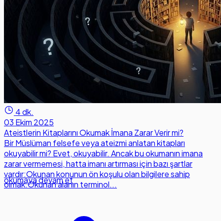
4 dk.
03 Ekim 2025
Ateistlerin Kitaplarını Okumak İmana Zarar Verir mi?
Bir Müslüman felsefe veya ateizmi anlatan kitapları
okuyabilir mi? Evet, okuyabilir. Ancak bu okumanın imana
zarar vermemesi, hatta imanı artırması için bazı şartlar
vardır:Okunan konunun ön koşulu olan bilgilere sahip
okumaya devam et
olmak.Okunan alanın terminol...