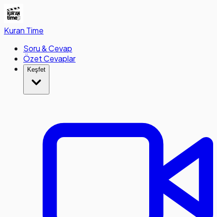
Kuran
Time
Soru & Cevap
Özet Cevaplar
Keşfet