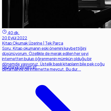
40 dk.
20 Eylül 2022
Kitap Okumak Üzerine | Tek Parça
Soru: Kitap okumanın eski önemini kaybettiğini
düşünüyorum. Özellikle de merak edilen her şeyi
internetten bulup öğrenmenin mümkün olduğu bir
dönemde yaşıyoruz. Üstelik basılı kitapların bile pek çoğu
okumaya devam et
dijital hâliyle de internette mevcut. Bu dur...