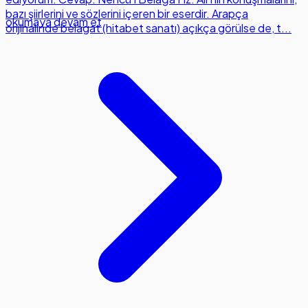
bazı şiirlerini ve sözlerini içeren bir eserdir. Arapça
okumaya devam et
orijinalinde belagat (hitabet sanatı) açıkça görülse de, t...