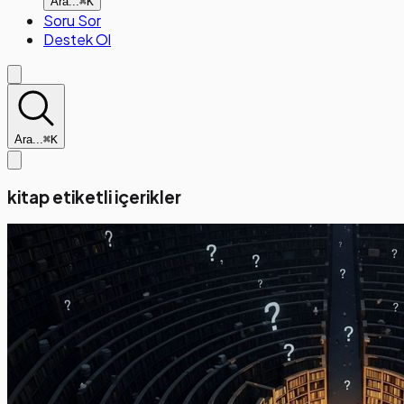
Ara...
⌘K
Soru Sor
Destek Ol
Ara...
⌘K
kitap etiketli içerikler