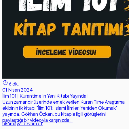
6 dk.
01 Nisan 2024
İlim 101 | Kurantime'ın Yeni Kitabı Yayında!
Uzun zamandır üzerinde emek verilen Kuran Time Araştırma
ekibinin ilk kitabı "İlim 101: İslami İlimleri Yeniden Okumak"
yayında. Gökhan Özkan, bu kitapla ilgili görüşlerini
paylaştığı bir videoyla karşınızda.
okumaya devam et