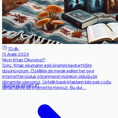
10 dk.
15 Aralık 2024
Niçin Kitap Okuyoruz?
Soru: Kitap okumanın eski önemini kaybettiğini
düşünüyorum. Özellikle de merak edilen her şeyi
internetten bulup öğrenmenin mümkün olduğu bir
dönemde yaşıyoruz. Üstelik basılı kitapların bile pek çoğu
okumaya devam et
dijital hâliyle de internette mevcut. Bu dur...