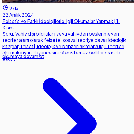
9 dk.
22 Aralık 2024
Felsefe ve Farklı İdeolojilerle İlgili Okumalar Yapmak | 1.
Kısım
Soru: Vahiy dışı bilgi alanı veya vahiyden beslenmeyen
teoriler alanı olarak felsefe, sosyal teoriye dayalı ideolojik
kitaplar, felsefî, ideolojik ve benzeri akımlarla ilgili teorileri
okumak insan düşüncesini ister istemez belli bir oranda
okumaya devam et
etki...