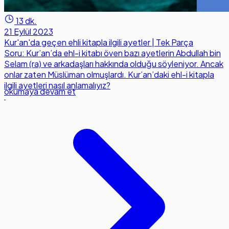
13 dk.
21 Eylül 2023
Kur'an'da geçen ehli kitapla ilgili ayetler | Tek Parça
Soru: Kur’an’da ehl-i kitabı öven bazı ayetlerin Abdullah bin
Selam (ra) ve arkadaşları hakkında olduğu söyleniyor. Ancak
onlar zaten Müslüman olmuşlardı. Kur’an’daki ehl-i kitapla
ilgili ayetleri nasıl anlamalıyız?
okumaya devam et