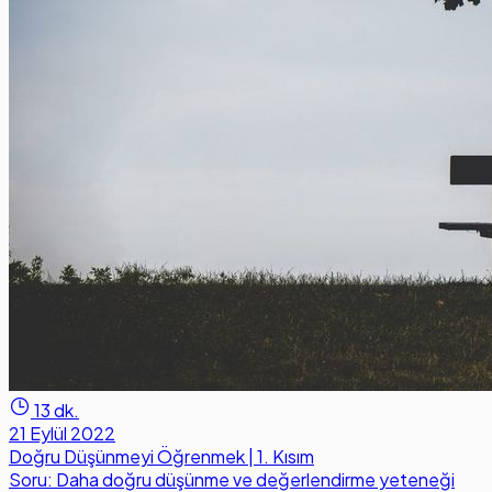
13 dk.
21 Eylül 2022
Doğru Düşünmeyi Öğrenmek | 1. Kısım
Soru: Daha doğru düşünme ve değerlendirme yeteneği