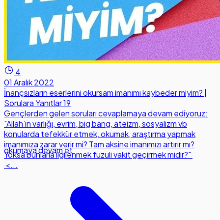
4
01 Aralık 2022
İnançsızların eserlerini okursam imanımı kaybeder miyim? |
Sorulara Yanıtlar 19
Gençlerden gelen soruları cevaplamaya devam ediyoruz:
"Allah’ın varlığı, evrim, big bang, ateizm, sosyalizm vb
konularda tefekkür etmek, okumak, araştırma yapmak
imanımıza zarar verir mi? Tam aksine imanımızı artırır mı?
okumaya devam et
Yoksa bunlarla ilgilenmek fuzuli vakit geçirmek midir?"
<...