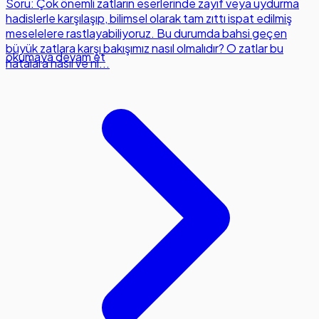
Soru: Çok önemli zatların eserlerinde zayıf veya uydurma
hadislerle karşılaşıp, bilimsel olarak tam zıttı ispat edilmiş
meselelere rastlayabiliyoruz. Bu durumda bahsi geçen
büyük zatlara karşı bakışımız nasıl olmalıdır? O zatlar bu
okumaya devam et
hatalara nasıl ve ni...