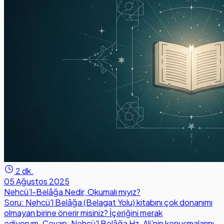
2 dk.
05 Ağustos 2025
Nehcü’l-Belâğa Nedir, Okumalı mıyız?
Soru: Nehcü'l Belâğa (Belagat Yolu) kitabını çok donanımı
olmayan birine önerir misiniz? İçeriğini merak
ediyorum. Cevap: Nehcü'l Belâğa Hz. Ali'nin konuşmalarını,