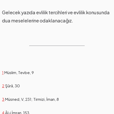
Gelecek yazıda evlilik tercihleri ve evlilik konusunda
dua meselelerine odaklanacağız.
1
Müslim, Tevbe, 9
2
Şûrâ, 30
3
Müsned, V, 231; Tirmizi, İman, 8
4
Âl-i İmran, 153