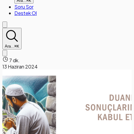
Ara...
⌘K
Soru Sor
Destek Ol
Ara...
⌘K
7 dk.
13 Haziran 2024