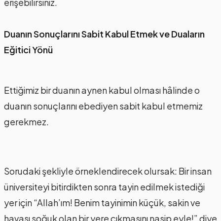
erişebilirsiniz.
Duanın Sonuçlarını Sabit Kabul Etmek ve Duaların
Eğitici Yönü
Ettiğimiz bir duanın aynen kabul olması hâlinde o
duanın sonuçlarını ebediyen sabit kabul etmemiz
gerekmez.
Sorudaki şekliyle örneklendirecek olursak: Bir insan
üniversiteyi bitirdikten sonra tayin edilmek istediği
yer için “Allah’ım! Benim tayinimin küçük, sakin ve
havası soğuk olan bir yere çıkmasını nasip eyle!” diye