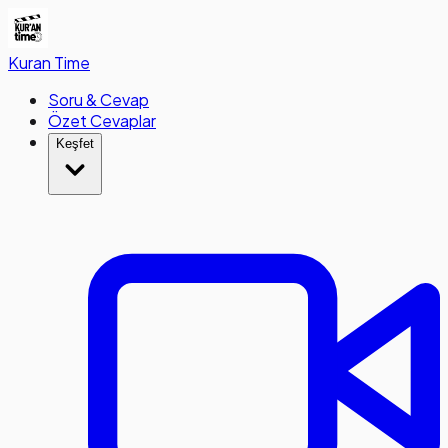
Kuran
Time
Soru & Cevap
Özet Cevaplar
Keşfet