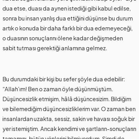
dua etse, duası da aynen istediği gibi kabul edilse,
sonra bu insan yanlış dua ettiğini düşünse bu durum
artık o konuda bir daha farklı bir dua edemeyeceği,
o duasının sonuçlarını ölene kadar değişmeden
sabit tutması gerektiği anlamına gelmez.
Bu durumdaki bir kişi bu sefer şöyle dua edebilir:
“Allah’ım! Ben o zaman öyle düşünmüştüm.
Düşüncesizlik etmişim, hâlâ düşüncesizim. Bildiğim
ve bilemediğim düşüncesizliklerim var. O zaman ben
insanlardan uzakta, sessiz, sakin ve havası soğuk bir
yer istemiştim. Ancak kendimi ve şartların-sonuçların
tamamını, bütün yönlerini bilmiyordum. Şimdi de