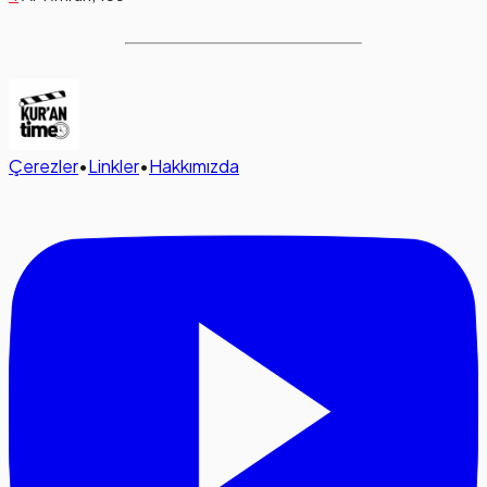
Çerezler
•
Linkler
•
Hakkımızda