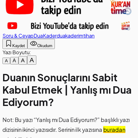
Soru & Cevap
Dua
Kader
dua
kader
imtihan
Kaydet
Okudum
Yazı Boyutu:
A
A
A
A
Duanın Sonuçlarını Sabit
Kabul Etmek | Yanlış mı Dua
Ediyorum?
Not: Bu yazı “Yanlış mı Dua Ediyorum?” başlıklı yazı
dizisinin ikinci yazısıdır. Serinin ilk yazısına
buradan