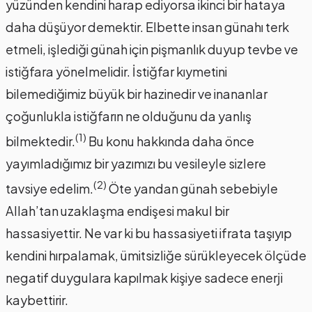
yüzünden kendini harap ediyorsa ikinci bir hataya
daha düşüyor demektir. Elbette insan günahı terk
etmeli, işlediği günah için pişmanlık duyup tevbe ve
istiğfara yönelmelidir. İstiğfar kıymetini
bilemediğimiz büyük bir hazinedir ve inananlar
çoğunlukla istiğfarın ne olduğunu da yanlış
(1)
bilmektedir.
Bu konu hakkında daha önce
yayımladığımız bir yazımızı bu vesileyle sizlere
(2)
tavsiye edelim.
Öte yandan günah sebebiyle
Allah’tan uzaklaşma endişesi makul bir
hassasiyettir. Ne var ki bu hassasiyeti ifrata taşıyıp
kendini hırpalamak, ümitsizliğe sürükleyecek ölçüde
negatif duygulara kapılmak kişiye sadece enerji
kaybettirir.