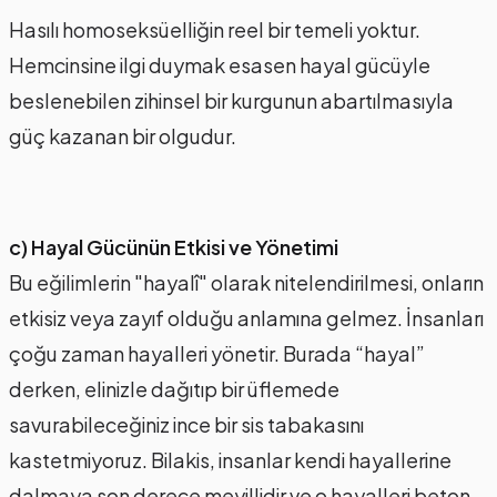
Hasılı homoseksüelliğin reel bir temeli yoktur.
Hemcinsine ilgi duymak esasen hayal gücüyle
beslenebilen zihinsel bir kurgunun abartılmasıyla
güç kazanan bir olgudur.
c) Hayal Gücünün Etkisi ve Yönetimi
Bu eğilimlerin "hayalî" olarak nitelendirilmesi, onların
etkisiz veya zayıf olduğu anlamına gelmez. İnsanları
çoğu zaman hayalleri yönetir. Burada “hayal”
derken, elinizle dağıtıp bir üflemede
savurabileceğiniz ince bir sis tabakasını
kastetmiyoruz. Bilakis, insanlar kendi hayallerine
dalmaya son derece meyillidir ve o hayalleri beton