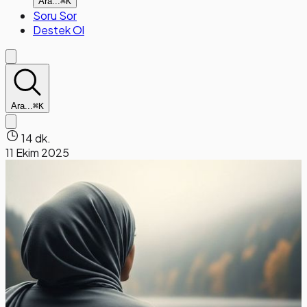
Ara...
⌘K
Soru Sor
Destek Ol
Ara...
⌘K
14 dk.
11 Ekim 2025