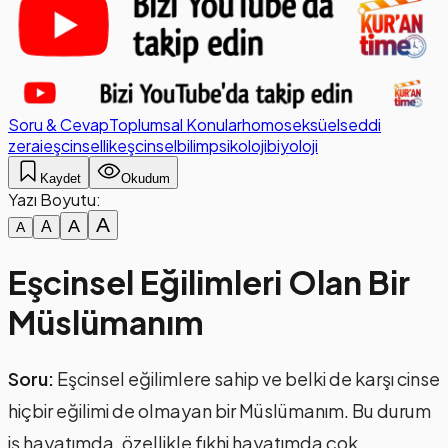
Soru & Cevap
Toplumsal Konular
homoseksüel
seddi
zerai
eşcinsellik
eşcinsel
bilim
psikoloji
biyoloji
Kaydet
Okudum
Yazı Boyutu:
A
A
A
A
Eşcinsel Eğilimleri Olan Bir
Müslümanım
Soru:
Eşcinsel eğilimlere sahip ve belki de karşı cinse
hiçbir eğilimi de olmayan bir Müslümanım. Bu durum
iş hayatımda, özellikle fıkhi hayatımda çok