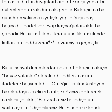
temaslar bu tür duyguları harekete geçiriyorsa, bu
eylemlerden uzak durmak gerekir. Bu kaçınma bir
günahtan sakınma niyetiyle yapıldığı için başlı
başına bir ibadet ve sevap kaynağı olan aktif bir
çabadır. Bu husus İslam literatürüne fıkıh usulünde
(5)
kullanılan sedd-i zerâî'
kavramıyla geçmiştir.
Bu tür sosyal durumlardan nezaketle kaçınmak için
"beyaz yalanlar" olarak tabir edilen masum
ifadelere başvurulabilir. Örneğin, sarılmak isteyen
bir arkadaşınıza elinizi hafifçe ağzınıza götürerek
nazik bir şekilde, "Biraz rahatsız hissediyorum,
sarılmayalım." diyebilirsiniz. Bu esnada siz kendi