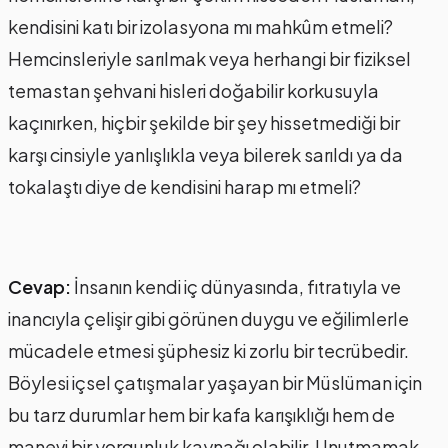
kendisini katı bir izolasyona mı mahkûm etmeli?
Hemcinsleriyle sarılmak veya herhangi bir fiziksel
temastan şehvani hisleri doğabilir korkusuyla
kaçınırken, hiçbir şekilde bir şey hissetmediği bir
karşı cinsiyle yanlışlıkla veya bilerek sarıldı ya da
tokalaştı diye de kendisini harap mı etmeli?
Cevap:
İnsanın kendi iç dünyasında, fıtratıyla ve
inancıyla çelişir gibi görünen duygu ve eğilimlerle
mücadele etmesi şüphesiz ki zorlu bir tecrübedir.
Böylesi içsel çatışmalar yaşayan bir Müslüman için
bu tarz durumlar hem bir kafa karışıklığı hem de
manevi bir yorgunluk kaynağı olabilir. Unutmamak