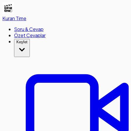
Kuran
Time
Soru & Cevap
Özet Cevaplar
Keşfet