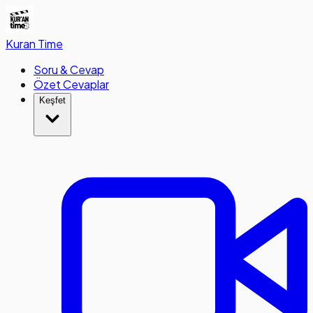
Kuran
Time
Soru & Cevap
Özet Cevaplar
Keşfet