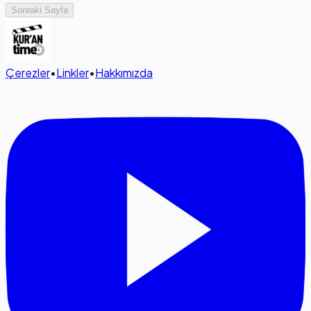
Sonraki Sayfa
Çerezler
•
Linkler
•
Hakkımızda