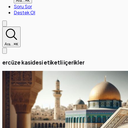
Ara...
⌘K
Soru Sor
Destek Ol
Ara...
⌘K
ercüze kasidesi etiketli içerikler