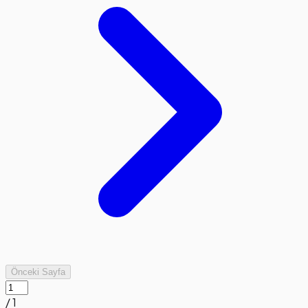
Önceki Sayfa
/
1