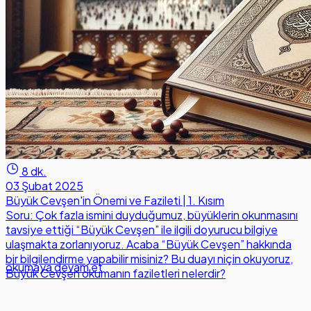
8 dk.
03 Şubat 2025
Büyük Cevşen'in Önemi ve Fazileti | 1. Kısım
Soru: Çok fazla ismini duyduğumuz, büyüklerin okunmasını
tavsiye ettiği “Büyük Cevşen” ile ilgili doyurucu bilgiye
ulaşmakta zorlanıyoruz. Acaba “Büyük Cevşen” hakkında
bir bilgilendirme yapabilir misiniz? Bu duayı niçin okuyoruz,
okumaya devam et
Büyük Cevşen okumanın faziletleri nelerdir?