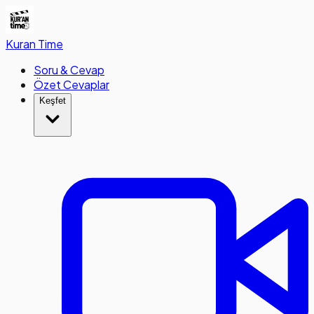
Kuran
Time
Soru & Cevap
Özet Cevaplar
Keşfet