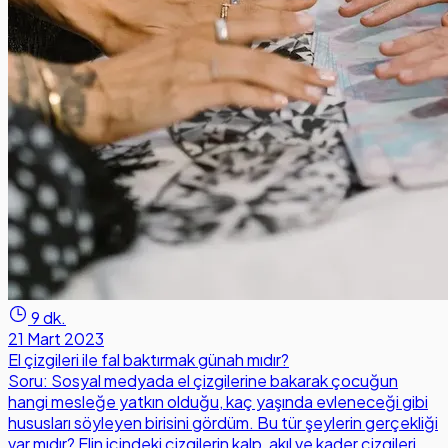
9 dk.
21 Mart 2023
El çizgileri ile fal baktırmak günah mıdır?
Soru: Sosyal medyada el çizgilerine bakarak çocuğun
hangi mesleğe yatkın olduğu, kaç yaşında evleneceği gibi
hususları söyleyen birisini gördüm. Bu tür şeylerin gerçekliği
var mıdır? Elin içindeki çizgilerin kalp, akıl ve kader çizgileri