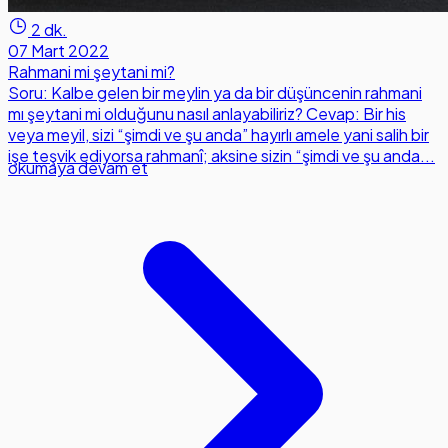
2 dk.
07 Mart 2022
Rahmani mi şeytani mi?
Soru: Kalbe gelen bir meylin ya da bir düşüncenin rahmani
mı şeytani mi olduğunu nasıl anlayabiliriz? Cevap: Bir his
veya meyil, sizi “şimdi ve şu anda” hayırlı amele yani salih bir
işe teşvik ediyorsa rahmanî; aksine sizin “şimdi ve şu anda...
okumaya devam et