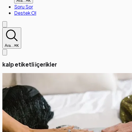
Ara...
⌘K
Soru Sor
Destek Ol
Ara...
⌘K
kalp etiketli içerikler