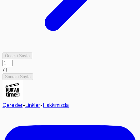
Önceki Sayfa
/
1
Sonraki Sayfa
Çerezler
•
Linkler
•
Hakkımızda