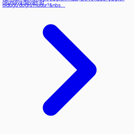
okumaya devam et
olduğu doğru mudur?&nbs...