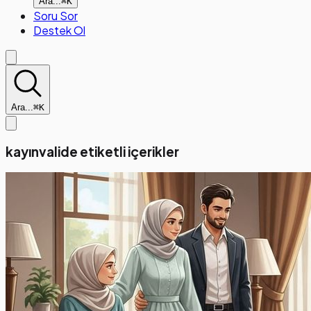
Ara...
⌘K
Soru Sor
Destek Ol
Ara...
⌘K
kayınvalide etiketli içerikler