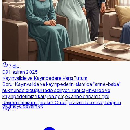
7 dk.
09 Haziran 2025
Kayınvalide ve Kayınpedere Karşı Tutum
Soru: Kayınvalide ve kayınpederin İslam’da “anne-baba”
hükmünde olduğu ifade ediliyor. Yani kayınvalide ve
kayınpederimize karşı da gerçek anne babamız gibi
davranmamız mı gerekir? Örneğin aramızda sevgi bağının
okumaya devam et
zayı...