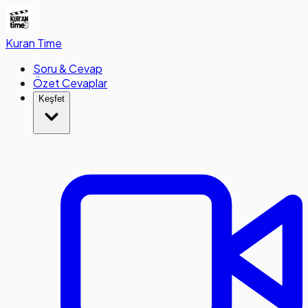
Kuran
Time
Soru & Cevap
Özet Cevaplar
Keşfet