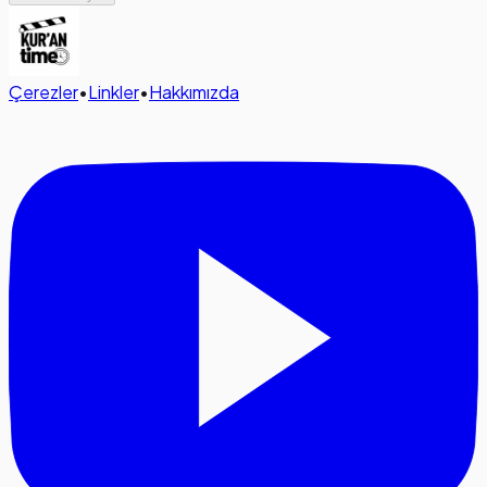
Çerezler
•
Linkler
•
Hakkımızda