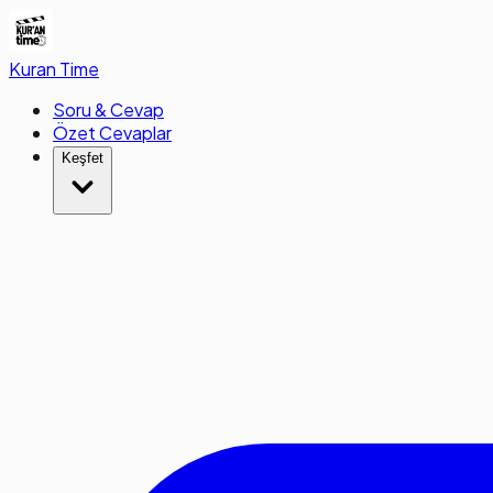
Kuran
Time
Soru & Cevap
Özet Cevaplar
Keşfet