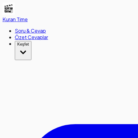
Kuran
Time
Soru & Cevap
Özet Cevaplar
Keşfet