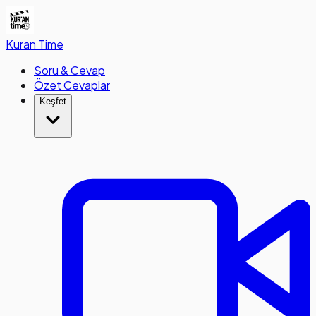
Kuran
Time
Soru & Cevap
Özet Cevaplar
Keşfet