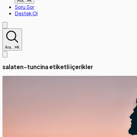
Ara...
⌘K
Soru Sor
Destek Ol
Ara...
⌘K
salaten-tuncina etiketli içerikler