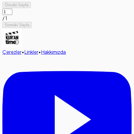
Önceki Sayfa
/
1
Sonraki Sayfa
Çerezler
•
Linkler
•
Hakkımızda