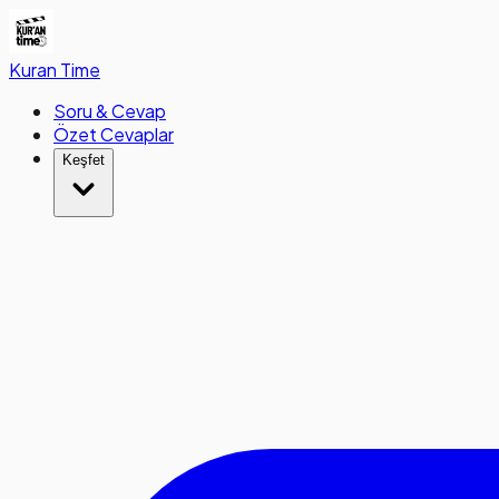
Kuran
Time
Soru & Cevap
Özet Cevaplar
Keşfet