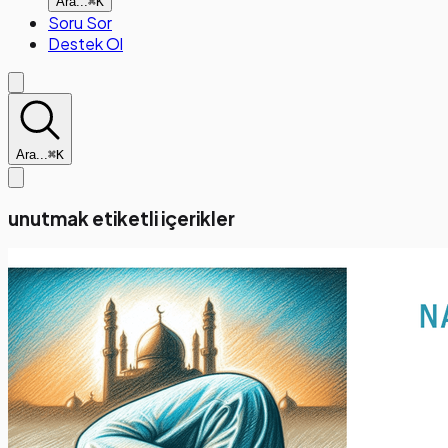
Ara...
⌘K
Soru Sor
Destek Ol
Ara...
⌘K
unutmak etiketli içerikler