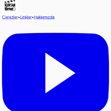
Çerezler
•
Linkler
•
Hakkımızda