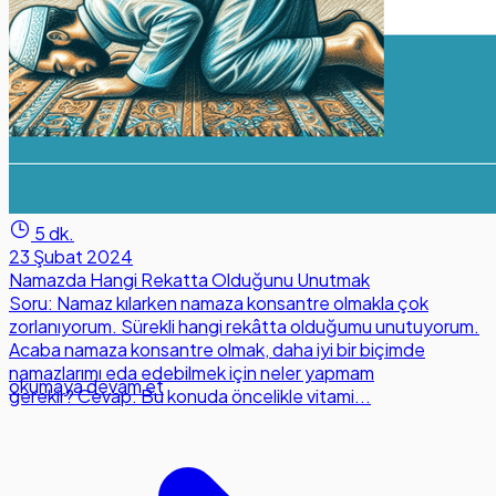
5 dk.
23 Şubat 2024
Namazda Hangi Rekatta Olduğunu Unutmak
Soru: Namaz kılarken namaza konsantre olmakla çok
zorlanıyorum. Sürekli hangi rekâtta olduğumu unutuyorum.
Acaba namaza konsantre olmak, daha iyi bir biçimde
namazlarımı eda edebilmek için neler yapmam
okumaya devam et
gerekir? Cevap: Bu konuda öncelikle vitami...