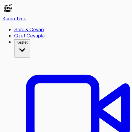
Kuran
Time
Soru & Cevap
Özet Cevaplar
Keşfet