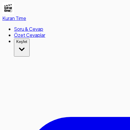
Kuran
Time
Soru & Cevap
Özet Cevaplar
Keşfet