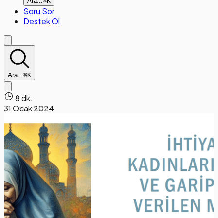
Ara...
⌘K
Soru Sor
Destek Ol
Ara...
⌘K
8 dk.
31 Ocak 2024