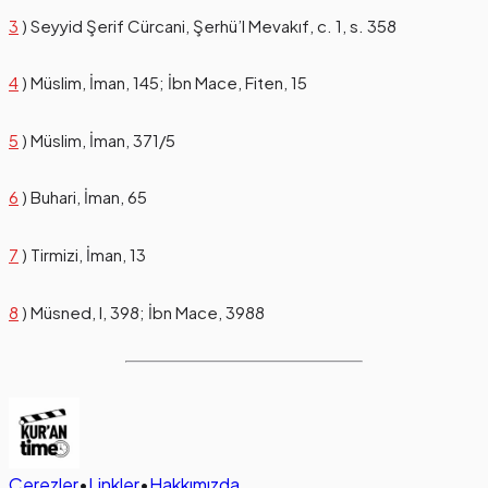
3
) Seyyid Şerif Cürcani, Şerhü’l Mevakıf, c. 1, s. 358
4
) Müslim, İman, 145; İbn Mace, Fiten, 15
5
) Müslim, İman, 371/5
6
) Buhari, İman, 65
7
) Tirmizi, İman, 13
8
) Müsned, I, 398; İbn Mace, 3988
Çerezler
•
Linkler
•
Hakkımızda