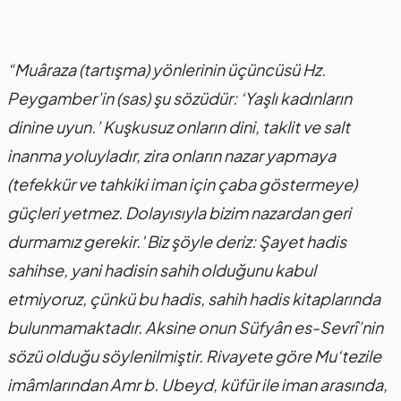
“Muâraza (tartışma) yönlerinin üçüncüsü Hz.
Peygamber’in (sas) şu sözüdür: ‘Yaşlı kadınların
dinine uyun.’ Kuşkusuz onların dini, taklit ve salt
inanma yoluyladır, zira onların nazar yapmaya
(tefekkür ve tahkiki iman için çaba göstermeye)
güçleri yetmez. Dolayısıyla bizim nazardan geri
durmamız gerekir.' Biz şöyle deriz: Şayet hadis
sahihse, yani hadisin sahih olduğunu kabul
etmiyoruz, çünkü bu hadis, sahih hadis kitaplarında
bulunmamaktadır. Aksine onun Süfyân es-Sevrî’nin
sözü olduğu söylenilmiştir. Rivayete göre Mu‘tezile
imâmlarından Amr b. Ubeyd, küfür ile iman arasında,