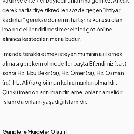
kadın ve erkekler böyledir anlamına gelmez. Ancak
gerek hadis diye zikredilen sözde geçen “ihtiyar
kadınlar” gerekse dönemin tartışma konusu olan
imanın delillendirilmesi meseleleri göz önüne
alınınca kastedilen mana budur.
İmanda terakki etmek isteyen müminin asıl örnek
alması gereken rol modeller başta Efendimiz (sas),
sonra Hz. Ebu Bekir (ra), Hz. Ömer (ra), Hz. Osman
(ra), Hz. Ali (ra) gibi iman kahramanları olmalıdır.
Çünkü iman onların imanıdır, amel onların amelidir,
İslam da onların yaşadığı İslam’dır.
Gariplere Müjdeler Olsun!