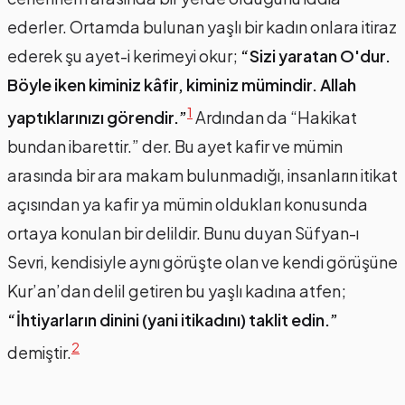
ederler. Ortamda bulunan yaşlı bir kadın onlara itiraz
ederek şu ayet-i kerimeyi okur;
“Sizi yaratan O'dur.
Böyle iken kiminiz kâfir, kiminiz mümindir. Allah
1
yaptıklarınızı görendir.”
Ardından da “Hakikat
bundan ibarettir.” der. Bu ayet kafir ve mümin
arasında bir ara makam bulunmadığı, insanların itikat
açısından ya kafir ya mümin oldukları konusunda
ortaya konulan bir delildir. Bunu duyan Süfyan-ı
Sevri, kendisiyle aynı görüşte olan ve kendi görüşüne
Kur’an’dan delil getiren bu yaşlı kadına atfen;
“İhtiyarların dinini (yani itikadını) taklit edin.”
2
demiştir.