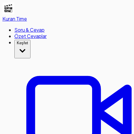
Kuran
Time
Soru & Cevap
Özet Cevaplar
Keşfet