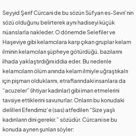
Seyyid Şerif Cürcani de bu sözün Süfyan es-Sevri’nin
sözü olduğunu belirterek aynı hadiseyi küçük
nüanslarla nakleder. O dönemde Selefiler ve
Haşeviye gibi kelamcılara karşı çıkan gruplar kelam
ilminin kelamcıları şüpheye götürdüğü, bazılarını
ilhada yaklaştırdığını iddia eder. Bu nedenle
kelamcıların ölüm anında kelam ilmiyle uğraştıkalrı
için pişman olduklarını, etraflarındaki insanlara da
“acuzeler” (ihtiyar kadınlar) gibi iman etmelerini
tavsiye ettiklerini savunurlar. Onların bu konudaki
delilleri Efendimiz’e (sas) atfedilen “Size yaşlı
kadınların dini gerekir.” sözüdür. Cürcani ise bu
konuda aynen şunları söyler: