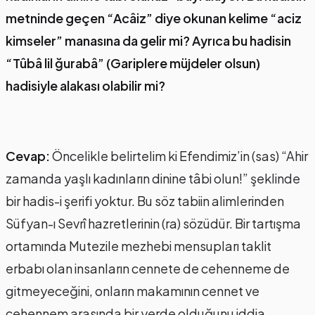
metninde geçen “Acâiz” diye okunan kelime “aciz
kimseler” manasına da gelir mi? Ayrıca bu hadisin
“Tûbâ lil ğurabâ” (Gariplere müjdeler olsun)
hadisiyle alakası olabilir mi?
Cevap:
Öncelikle belirtelim ki Efendimiz’in (sas) “Ahir
zamanda yaşlı kadınların dinine tâbi olun!” şeklinde
bir hadis-i şerifi yoktur. Bu söz tabiin alimlerinden
Süfyan-ı Sevrî hazretlerinin (ra) sözüdür. Bir tartışma
ortamında Mutezile mezhebi mensupları taklit
erbabı olan insanların cennete de cehenneme de
gitmeyeceğini, onların makamının cennet ve
cehennem arasında bir yerde olduğunu iddia