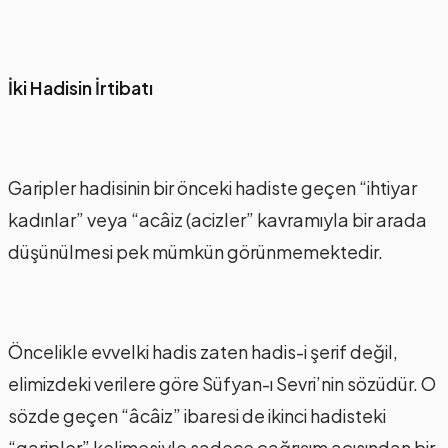
İki Hadisin İrtibatı
Garipler hadisinin bir önceki hadiste geçen “ihtiyar
kadınlar” veya “acâiz (acizler” kavramıyla bir arada
düşünülmesi pek mümkün görünmemektedir.
Öncelikle evvelki hadis zaten hadis-i şerif değil,
elimizdeki verilere göre Süfyan-ı Sevri’nin sözüdür. O
sözde geçen “âcâiz” ibaresi de ikinci hadisteki
“garipler” kelimesiyle sadece çağrışım açısından bir