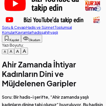
Soru & Cevap
Hadis ve Sünnet
Toplumsal
Konular
Kavramlar
hadis
sahih
yaşlı
Kaydet
Okudum
Yazı Boyutu:
A
A
A
A
Ahir Zamanda İhtiyar
Kadınların Dini ve
Müjdelenen Garipler
Soru: Bir hadis-i şerifte, “Ahir zamanda yaşlı
kadınların dinine tabi olunuz” buyruluyor. Bu hadisin