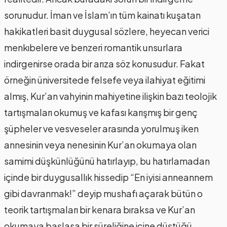
sorunudur. İman ve İslam’ın tüm kainatı kuşatan
hakikatleri basit duygusal sözlere, heyecan verici
menkıbelere ve benzeri romantik unsurlara
indirgenirse orada bir arıza söz konusudur. Fakat
örneğin üniversitede felsefe veya ilahiyat eğitimi
almış, Kur’an vahyinin mahiyetine ilişkin bazı teolojik
tartışmaları okumuş ve kafası karışmış bir genç
şüpheler ve vesveseler arasında yorulmuş iken
annesinin veya nenesinin Kur’an okumaya olan
samimi düşkünlüğünü hatırlayıp, bu hatırlamadan
içinde bir duygusallık hissedip “En iyisi anneannem
gibi davranmak!” deyip mushafı açarak bütün o
teorik tartışmaları bir kenara bıraksa ve Kur’an
okumaya başlasa bir süreliğine içine düştüğü