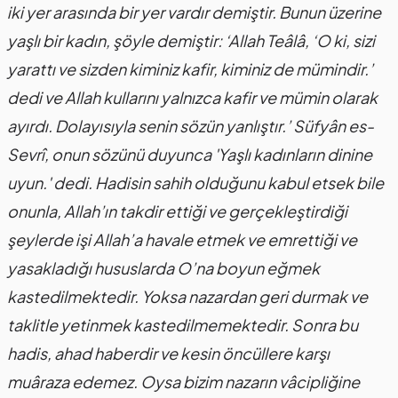
iki yer arasında bir yer vardır demiştir. Bunun üzerine
yaşlı bir kadın, şöyle demiştir: ‘Allah Teâlâ, ‘O ki, sizi
yarattı ve sizden kiminiz kafir, kiminiz de mümindir.’
dedi ve Allah kullarını yalnızca kafir ve mümin olarak
ayırdı. Dolayısıyla senin sözün yanlıştır.’ Süfyân es-
Sevrî, onun sözünü duyunca 'Yaşlı kadınların dinine
uyun.' dedi. Hadisin sahih olduğunu kabul etsek bile
onunla, Allah’ın takdir ettiği ve gerçekleştirdiği
şeylerde işi Allah’a havale etmek ve emrettiği ve
yasakladığı hususlarda O’na boyun eğmek
kastedilmektedir. Yoksa nazardan geri durmak ve
taklitle yetinmek kastedilmemektedir. Sonra bu
hadis, ahad haberdir ve kesin öncüllere karşı
muâraza edemez. Oysa bizim nazarın vâcipliğine