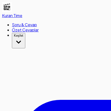
Kuran
Time
Soru & Cevap
Özet Cevaplar
Keşfet