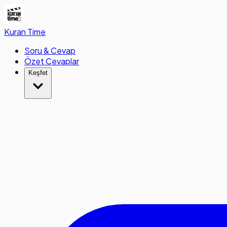
Kuran
Time
Soru & Cevap
Özet Cevaplar
Keşfet